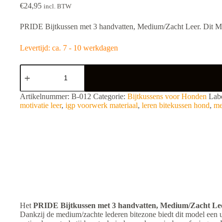
€
24,95
incl. BTW
PRIDE Bijtkussen met 3 handvatten, Medium/Zacht Leer. Dit Med
Levertijd: ca. 7 - 10 werkdagen
PRIDE
Bijtkussen
met
3
A
Artikelnummer:
B-012
Categorie:
Bijtkussens voor Honden
Lab
handvatten,
l
motivatie leer
,
igp voorwerk materiaal
,
leren bitekussen hond
,
me
Medium/Zacht
t
Leer
e
aantal
r
n
a
t
i
v
e
:
Het
PRIDE Bijtkussen met 3 handvatten, Medium/Zacht Le
Dankzij de medium/zachte lederen bitezone biedt dit model een u