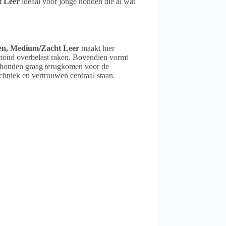
t Leer
ideaal voor jonge honden die al wat
en, Medium/Zacht Leer
maakt hier
f mond overbelast raken. Bovendien vormt
dat honden graag terugkomen voor de
echniek en vertrouwen centraal staan.