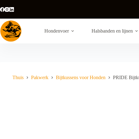
Ga
naar
de
inhoud
Hondenvoer
Halsbanden en lijnen
Thuis
Pakwerk
Bijtkussens voor Honden
PRIDE Bijtku