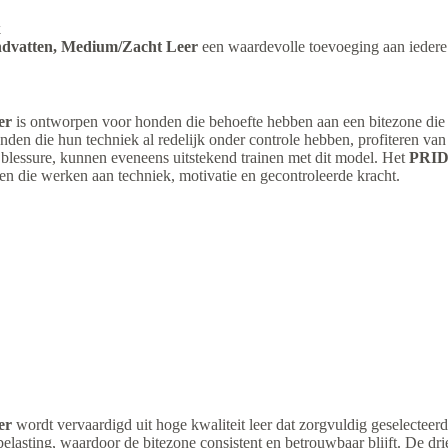
k
ndvatten, Medium/Zacht Leer
een waardevolle toevoeging aan iedere t
er
is ontworpen voor honden die behoefte hebben aan een bitezone die
nden die hun techniek al redelijk onder controle hebben, profiteren va
n blessure, kunnen eveneens uitstekend trainen met dit model. Het
PRIDE
n die werken aan techniek, motivatie en gecontroleerde kracht.
er
wordt vervaardigd uit hoge kwaliteit leer dat zorgvuldig geselecteer
lasting, waardoor de bitezone consistent en betrouwbaar blijft. De drie