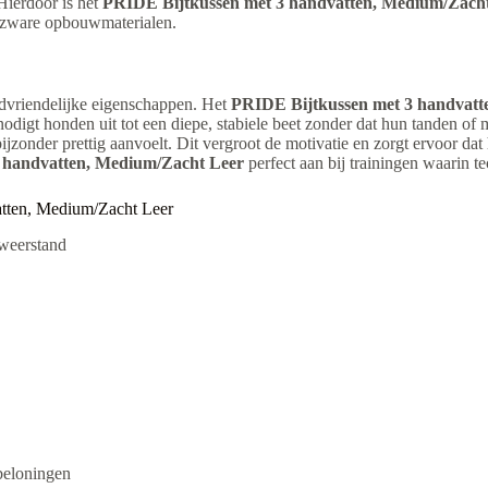
Hierdoor is het
PRIDE Bijtkussen met 3 handvatten, Medium/Zach
of zware opbouwmaterialen.
ndvriendelijke eigenschappen. Het
PRIDE Bijtkussen met 3 handvatt
 nodigt honden uit tot een diepe, stabiele beet zonder dat hun tanden o
 bijzonder prettig aanvoelt. Dit vergroot de motivatie en zorgt ervoor 
 handvatten, Medium/Zacht Leer
perfect aan bij trainingen waarin t
atten, Medium/Zacht Leer
 weerstand
 beloningen