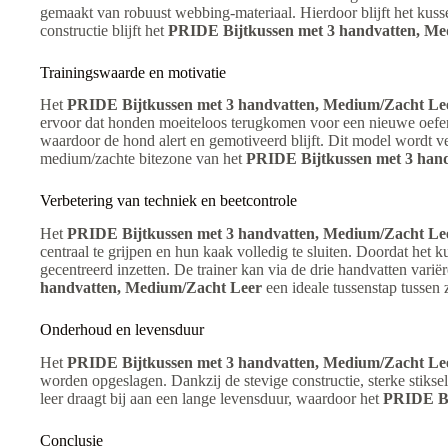
gemaakt van robuust webbing-materiaal. Hierdoor blijft het kuss
constructie blijft het
PRIDE Bijtkussen met 3 handvatten, Me
Trainingswaarde en motivatie
Het
PRIDE Bijtkussen met 3 handvatten, Medium/Zacht Le
ervoor dat honden moeiteloos terugkomen voor een nieuwe oefenin
waardoor de hond alert en gemotiveerd blijft. Dit model wordt 
medium/zachte bitezone van het
PRIDE Bijtkussen met 3 han
Verbetering van techniek en beetcontrole
Het
PRIDE Bijtkussen met 3 handvatten, Medium/Zacht Le
centraal te grijpen en hun kaak volledig te sluiten. Doordat het 
gecentreerd inzetten. De trainer kan via de drie handvatten varië
handvatten, Medium/Zacht Leer
een ideale tussenstap tussen 
Onderhoud en levensduur
Het
PRIDE Bijtkussen met 3 handvatten, Medium/Zacht Le
worden opgeslagen. Dankzij de stevige constructie, sterke stiksel
leer draagt bij aan een lange levensduur, waardoor het
PRIDE Bi
Conclusie