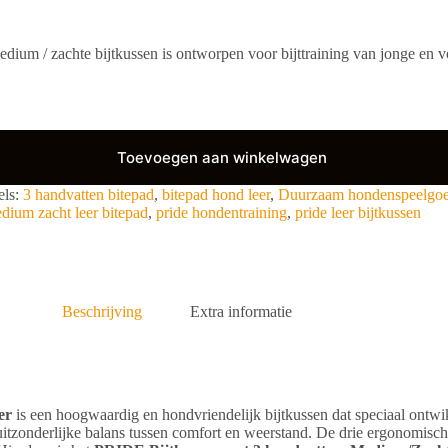
ium / zachte bijtkussen is ontworpen voor bijttraining van jonge en 
Toevoegen aan winkelwagen
els:
3 handvatten bitepad
,
bitepad hond leer
,
Duurzaam hondenspeelgo
dium zacht leer bitepad
,
pride hondentraining
,
pride leer bijtkussen
Beschrijving
Extra informatie
er
is een hoogwaardig en hondvriendelijk bijtkussen dat speciaal ontw
itzonderlijke balans tussen comfort en weerstand. De drie ergonomisch 