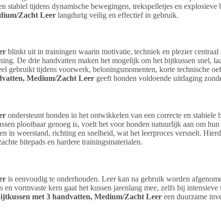
en stabiel tijdens dynamische bewegingen, trekspelletjes en explosiev
dium/Zacht Leer
langdurig veilig en effectief in gebruik.
er
blinkt uit in trainingen waarin motivatie, techniek en plezier centraal 
g. De drie handvatten maken het mogelijk om het bijtkussen snel, laag
veel gebruikt tijdens voorwerk, beloningsmomenten, korte technische o
dvatten, Medium/Zacht Leer
geeft honden voldoende uitdaging zonder
er
ondersteunt honden in het ontwikkelen van een correcte en stabiele b
kussen plooibaar genoeg is, voelt het voor honden natuurlijk aan om hun 
ren in weerstand, richting en snelheid, wat het leerproces versnelt. Hie
zachte bitepads en hardere trainingsmaterialen.
er
is eenvoudig te onderhouden. Leer kan na gebruik worden afgenomen
s en vormvaste kern gaat het kussen jarenlang mee, zelfs bij intensieve t
jtkussen met 3 handvatten, Medium/Zacht Leer
een duurzame inves