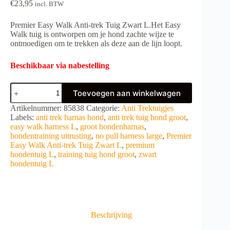
€
23,95
incl. BTW
Premier Easy Walk Anti-trek Tuig Zwart L.Het Easy
Walk tuig is ontworpen om je hond zachte wijze te
ontmoedigen om te trekken als deze aan de lijn loopt.
Beschikbaar via nabestelling
Premier
Toevoegen aan winkelwagen
Easy
Walk
A
Artikelnummer:
85838
Categorie:
Anti Trektuigjes
Anti-
l
Labels:
anti trek harnas hond
,
anti trek tuig hond groot
,
trek
t
easy walk harness L
,
groot hondenharnas
,
Tuig
e
hondentraining uitrusting
,
no pull harness large
,
Premier
Zwart
r
Easy Walk Anti-trek Tuig Zwart L
,
premium
L
n
hondentuig L
,
training tuig hond groot
,
zwart
aantal
a
hondentuig L
t
i
v
e
:
Beschrijving