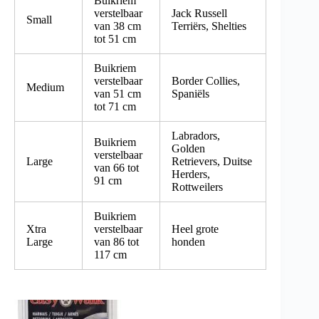
Buikriem
verstelbaar
Jack Russell
Small
van 38 cm
Terriërs, Shelties
tot 51 cm
Buikriem
verstelbaar
Border Collies,
Medium
van 51 cm
Spaniëls
tot 71 cm
Labradors,
Buikriem
Golden
verstelbaar
Large
Retrievers, Duitse
van 66 tot
Herders,
91 cm
Rottweilers
Buikriem
Xtra
verstelbaar
Heel grote
Large
van 86 tot
honden
117 cm