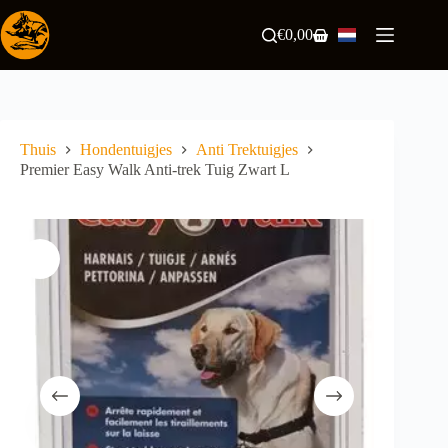
Ga
naar
€
0,00
Winkelwagen
de
inhoud
Thuis
Hondentuigjes
Anti Trektuigjes
Premier Easy Walk Anti-trek Tuig Zwart L