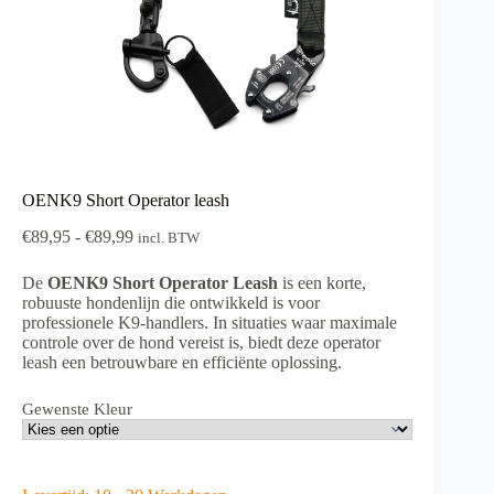
OENK9 Short Operator leash
Prijsklasse:
€
89,95
-
€
89,99
incl. BTW
€89,95
tot
De
OENK9 Short Operator Leash
is een korte,
€89,99
robuuste hondenlijn die ontwikkeld is voor
professionele K9-handlers. In situaties waar maximale
controle over de hond vereist is, biedt deze operator
leash een betrouwbare en efficiënte oplossing.
Gewenste Kleur