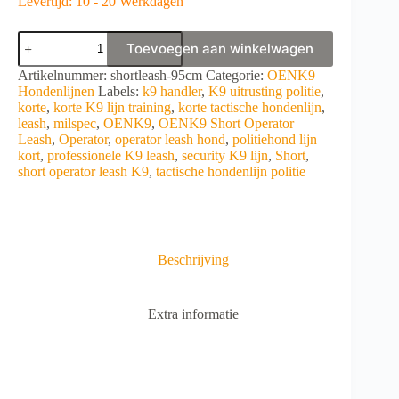
Levertijd: 10 - 20 Werkdagen
OENK9
Toevoegen aan winkelwagen
Short
Operator
A
Artikelnummer:
shortleash-95cm
Categorie:
OENK9
leash
l
Hondenlijnen
Labels:
k9 handler
,
K9 uitrusting politie
,
aantal
t
korte
,
korte K9 lijn training
,
korte tactische hondenlijn
,
e
leash
,
milspec
,
OENK9
,
OENK9 Short Operator
r
Leash
,
Operator
,
operator leash hond
,
politiehond lijn
n
kort
,
professionele K9 leash
,
security K9 lijn
,
Short
,
a
short operator leash K9
,
tactische hondenlijn politie
t
i
v
e
:
Beschrijving
Extra informatie