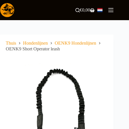
Ga
naar
€
0,00
Winkelwagen
de
inhoud
Thuis
Hondenlijnen
OENK9 Hondenlijnen
OENK9 Short Operator leash