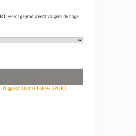
ORT
wordt geproduceerd volgens de hoge
T
,
Niggeloh Harnas Follow SPORT
,