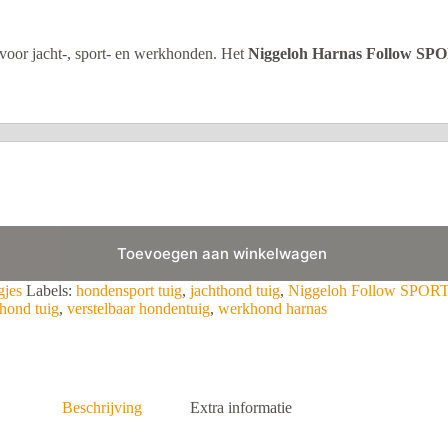
voor jacht-, sport- en werkhonden. Het
Niggeloh Harnas Follow SP
Toevoegen aan winkelwagen
jes
Labels:
hondensport tuig
,
jachthond tuig
,
Niggeloh Follow SPOR
thond tuig
,
verstelbaar hondentuig
,
werkhond harnas
Beschrijving
Extra informatie