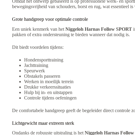
Omdat het ontwerp gebaseerd is op professionele werk- en sporthon
bewegingsvrijheid van schouders, borst en rug, wat essentieel is v
Grote handgreep voor optimale controle
Een uniek kenmerk van het
Niggeloh Harnas Follow SPORT
i
pakken of extra ondersteuning te bieden wanneer dat nodig is.
Dit biedt voordelen tijdens:
Hondensporttraining
Jachttraining
Speurwerk
Obstakels passeren
Werken in moeilijk terrein
Drukke verkeerssituaties
Hulp bij in- en uitstappen
Controle tijdens oefeningen
De comfortabele handgreep geeft de begeleider direct controle 
Lichtgewicht maar extreem sterk
Ondanks de robuuste uitstraling is het
Niggeloh Harnas Follo