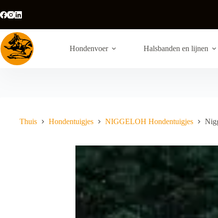
Ga
naar
de
inhoud
Hondenvoer
Halsbanden en lijnen
Thuis
Hondentuigjes
NIGGELOH Hondentuigjes
Nig