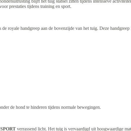
denuitrusting blijft het tuig stabiel zitten tijdens intensieve activitei
oor prestaties tijdens training en sport.
s de royale handgreep aan de bovenzijde van het tuig. Deze handgreep 
zonder de hond te hinderen tijdens normale bewegingen.
w SPORT
verrassend licht. Het tuig is vervaardigd uit hoogwaardige m