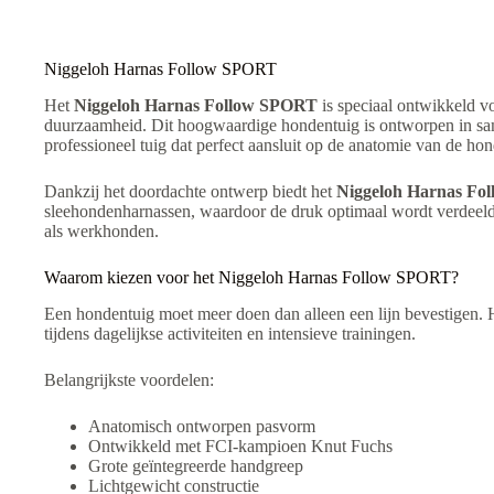
v
e
:
Niggeloh Harnas Follow SPORT
Het
Niggeloh Harnas Follow SPORT
is speciaal ontwikkeld v
duurzaamheid. Dit hoogwaardige hondentuig is ontworpen in sa
professioneel tuig dat perfect aansluit op de anatomie van de hon
Dankzij het doordachte ontwerp biedt het
Niggeloh Harnas Fo
sleehondenharnassen, waardoor de druk optimaal wordt verdeeld 
als werkhonden.
Waarom kiezen voor het Niggeloh Harnas Follow SPORT?
Een hondentuig moet meer doen dan alleen een lijn bevestigen.
tijdens dagelijkse activiteiten en intensieve trainingen.
Belangrijkste voordelen:
Anatomisch ontworpen pasvorm
Ontwikkeld met FCI-kampioen Knut Fuchs
Grote geïntegreerde handgreep
Lichtgewicht constructie