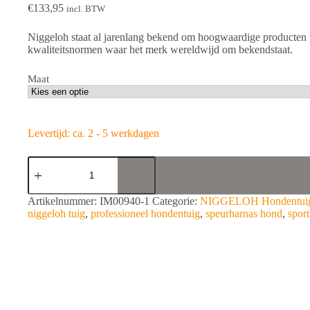
€
133,95
incl. BTW
Niggeloh staat al jarenlang bekend om hoogwaardige producten 
kwaliteitsnormen waar het merk wereldwijd om bekendstaat.
Maat
Levertijd: ca. 2 - 5 werkdagen
Niggeloh
Harnas
Follow
SPORT
A
Artikelnummer:
IM00940-1
Categorie:
NIGGELOH Hondentuig
aantal
l
niggeloh tuig
,
professioneel hondentuig
,
speurharnas hond
,
spor
t
e
r
n
a
t
i