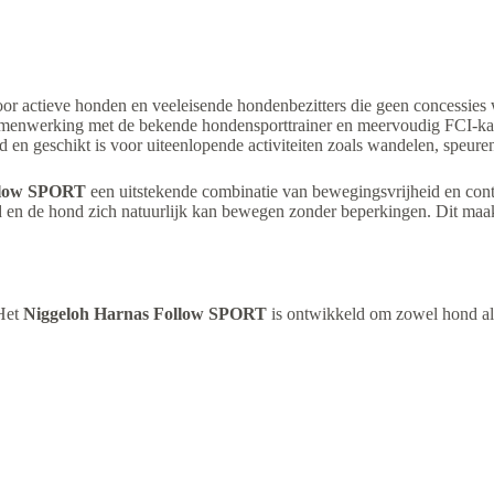
oor actieve honden en veeleisende hondenbezitters die geen concessies 
menwerking met de bekende hondensporttrainer en meervoudig FCI-kam
d en geschikt is voor uiteenlopende activiteiten zoals wandelen, speure
llow SPORT
een uitstekende combinatie van bewegingsvrijheid en cont
en de hond zich natuurlijk kan bewegen zonder beperkingen. Dit maakt
 Het
Niggeloh Harnas Follow SPORT
is ontwikkeld om zowel hond als