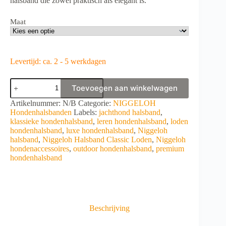
halsband die zowel praktisch als elegant is.
Maat
Levertijd: ca. 2 - 5 werkdagen
Niggeloh
Toevoegen aan winkelwagen
Halsband
Classic
A
Artikelnummer:
N/B
Categorie:
NIGGELOH
Loden
l
Hondenhalsbanden
Labels:
jachthond halsband
,
aantal
t
klassieke hondenhalsband
,
leren hondenhalsband
,
loden
e
hondenhalsband
,
luxe hondenhalsband
,
Niggeloh
r
halsband
,
Niggeloh Halsband Classic Loden
,
Niggeloh
n
hondenaccessoires
,
outdoor hondenhalsband
,
premium
a
hondenhalsband
t
i
v
e
:
Beschrijving