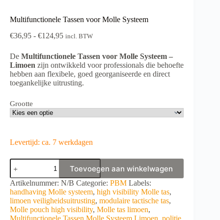
Multifunctionele Tassen voor Molle Systeem
Prijsklasse:
€
36,95
-
€
124,95
incl. BTW
€36,95
tot
De
Multifunctionele Tassen voor Molle Systeem –
€124,95
Limoen
zijn ontwikkeld voor professionals die behoefte
hebben aan flexibele, goed georganiseerde en direct
toegankelijke uitrusting.
Grootte
Levertijd: ca. 7 werkdagen
Multifunctionele
Toevoegen aan winkelwagen
Tassen
voor
A
Artikelnummer:
N/B
Categorie:
PBM
Labels:
Molle
l
handhaving Molle systeem
,
high visibility Molle tas
,
Systeem
t
limoen veiligheidsuitrusting
,
modulaire tactische tas
,
aantal
e
Molle pouch high visibility
,
Molle tas limoen
,
r
Multifunctionele Tassen Molle Systeem Limoen
,
politie