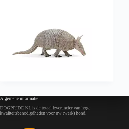
Algemene informatie
DOGPRIDE NL is de totaal leverancier van hoge
kwaliteitsbenodigdheden voor uw (werk) hond.