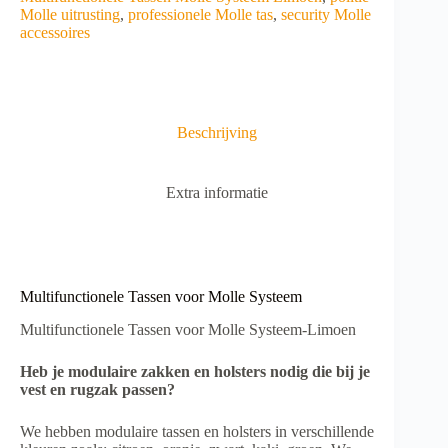
n
Molle uitrusting
,
professionele Molle tas
,
security Molle
a
accessoires
t
i
v
e
:
Beschrijving
Extra informatie
Multifunctionele Tassen voor Molle Systeem
Multifunctionele Tassen voor Molle Systeem-Limoen
Heb je modulaire zakken en holsters nodig die bij je
vest en rugzak passen?
We hebben modulaire tassen en holsters in verschillende