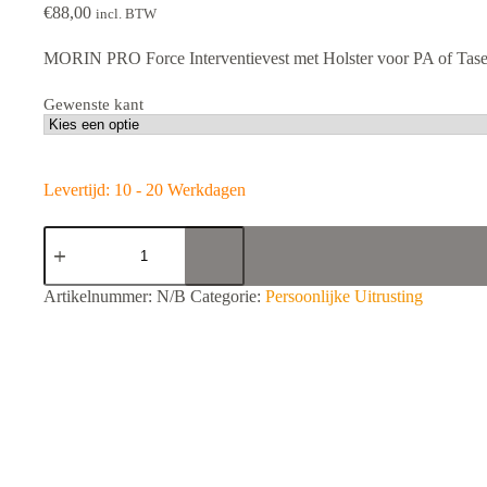
€
88,00
incl. BTW
MORIN PRO Force Interventievest met Holster voor PA of Tase
Gewenste kant
Levertijd: 10 - 20 Werkdagen
MORIN
PRO
Force-
Interventievest
A
Artikelnummer:
N/B
Categorie:
Persoonlijke Uitrusting
met
l
Holster
t
voor
e
PA
r
of
n
Taser
a
aantal
t
i
v