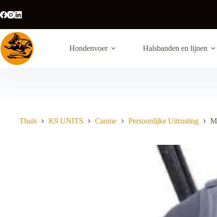
Ga
naar
de
inhoud
Hondenvoer
Halsbanden en lijnen
Thuis
K9 UNITS
Canine
Persoonlijke Uitrusting
MO