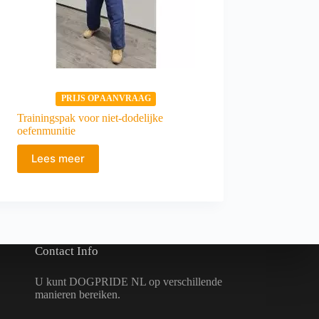
PRIJS OP AANVRAAG
Trainingspak voor niet-dodelijke
oefenmunitie
Lees meer
Contact Info
U kunt DOGPRIDE NL op verschillende
manieren bereiken.