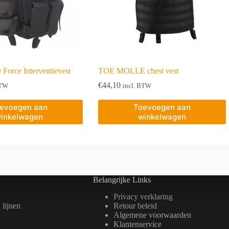
rce Interventievest
TOE MOLLE chest vest
€
44,10
BTW
incl. BTW
evoegen aan
Toevoegen aan
inkelwagen
winkelwagen
Belangrijke Links
Privacy verklaring
lijnen
Retour beleid
Algemene voorwaarden
Klantenservice