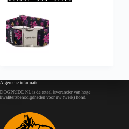
Algemene informatie
DOGPRIDE NL is de totaal leverancier van hoge
kwaliteitsbenodigdheden voor uw (werk) hond.