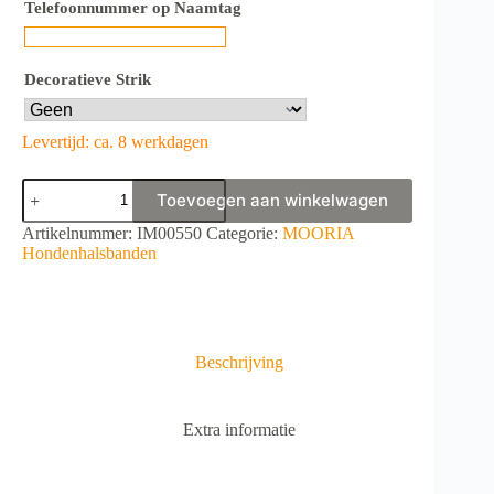
Telefoonnummer op Naamtag
Decoratieve Strik
Levertijd: ca. 8 werkdagen
MOORIA
Toevoegen aan winkelwagen
Original
Halsband
A
Artikelnummer:
IM00550
Categorie:
MOORIA
Simply-
l
Hondenhalsbanden
Flowers
t
aantal
e
r
n
a
Beschrijving
t
i
v
Extra informatie
e
: