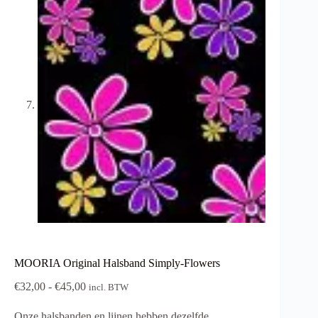
MOORIA Original Halsband Simply-Flowers
Prijsklasse:
€
32,00
-
€
45,00
incl. BTW
€32,00
tot
Onze halsbanden en lijnen hebben dezelfde