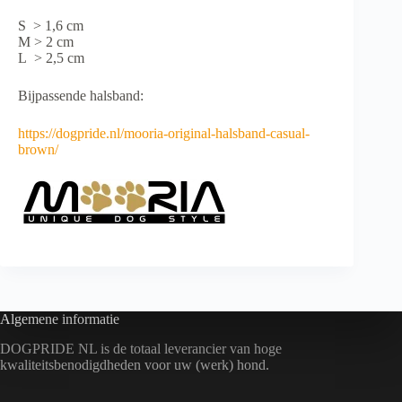
S > 1,6 cm
M > 2 cm
L > 2,5 cm
Bijpassende halsband:
https://dogpride.nl/mooria-original-halsband-casual-
brown/
Algemene informatie
DOGPRIDE NL is de totaal leverancier van hoge
kwaliteitsbenodigdheden voor uw (werk) hond.