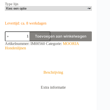
Type lijn
Levertijd: ca. 8 werkdagen
MOORIA
Toevoegen aan winkelwagen
Lijn
Casual
A
Artikelnummer:
IM00560
Categorie:
MOORIA
Brown
l
Hondenlijnen
aantal
t
e
r
n
a
Beschrijving
t
i
v
Extra informatie
e
: