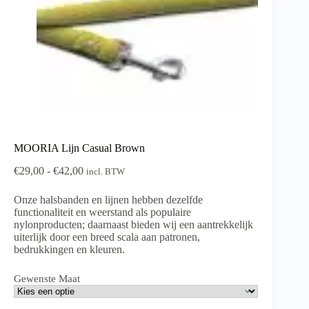
MOORIA Lijn Casual Brown
Prijsklasse:
€
29,00
-
€
42,00
incl. BTW
€29,00
tot
Onze halsbanden en lijnen hebben dezelfde
€42,00
functionaliteit en weerstand als populaire
nylonproducten; daarnaast bieden wij een aantrekkelijk
uiterlijk door een breed scala aan patronen,
bedrukkingen en kleuren.
Gewenste Maat