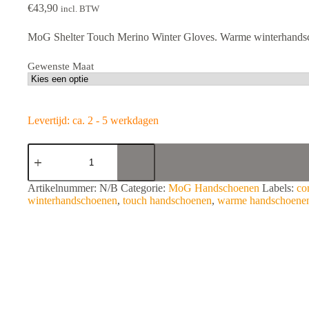
€
43,90
incl. BTW
MoG Shelter Touch Merino Winter Gloves. Warme winterhandsch
Gewenste Maat
Levertijd: ca. 2 - 5 werkdagen
MoG
Shelter
Touch
Merino
A
Artikelnummer:
N/B
Categorie:
MoG Handschoenen
Labels:
co
Winter
l
winterhandschoenen
,
touch handschoenen
,
warme handschoene
Gloves
t
aantal
e
r
n
a
t
i
v