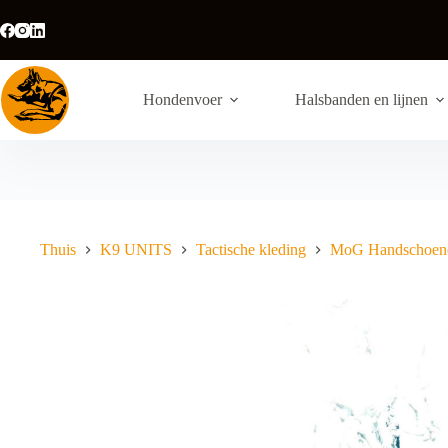
Ga
naar
de
inhoud
Hondenvoer
Halsbanden en lijnen
Thuis
K9 UNITS
Tactische kleding
MoG Handschoen