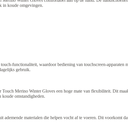
 Merino Winter Gloves comfortabel aan op de hand. De handschoenen 
uik in koude omgevingen.
uch-functionaliteit, waardoor bediening van touchscreen-apparaten mo
dagelijks gebruik.
Touch Merino Winter Gloves een hoge mate van flexibiliteit. Dit maa
g in koude omstandigheden.
t ademende materialen die helpen vocht af te voeren. Dit voorkomt d