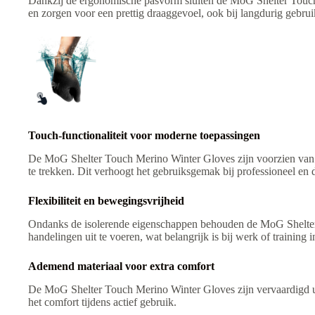
Dankzij de ergonomische pasvorm sluiten de MoG Shelter Touch
en zorgen voor een prettig draaggevoel, ook bij langdurig gebr
Touch-functionaliteit voor moderne toepassingen
De MoG Shelter Touch Merino Winter Gloves zijn voorzien van to
te trekken. Dit verhoogt het gebruiksgemak bij professioneel en 
Flexibiliteit en bewegingsvrijheid
Ondanks de isolerende eigenschappen behouden de MoG Shelter 
handelingen uit te voeren, wat belangrijk is bij werk of trainin
Ademend materiaal voor extra comfort
De MoG Shelter Touch Merino Winter Gloves zijn vervaardigd ui
het comfort tijdens actief gebruik.