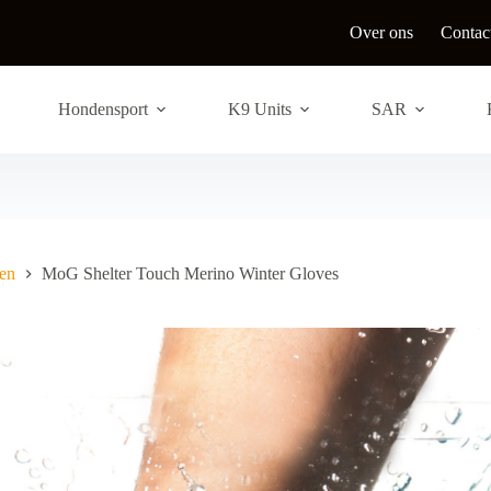
Over ons
Contac
Hondensport
K9 Units
SAR
en
MoG Shelter Touch Merino Winter Gloves