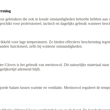
erming
r gebruikers die ook in koude omstandigheden behoefte hebben aan c
geschikt voor professioneel, tactisch en dagelijks gebruik wanneer besc
keld voor lage temperaturen. Ze bieden effectieve bescherming tegen 
anden functioneel, zelfs bij winterse omstandigheden.
Gloves is het gebruik van merinowol. Dit natuurlijke materiaal staat 
elijkertijd ademend blijft.
ede balans tussen warmte en ventilatie. Merinowol reguleert de temp