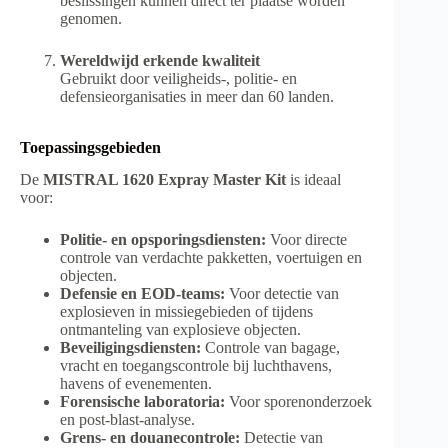
beslissingen kunnen direct ter plaatse worden
genomen.
Wereldwijd erkende kwaliteit
Gebruikt door veiligheids-, politie- en
defensieorganisaties in meer dan 60 landen.
Toepassingsgebieden
De
MISTRAL 1620 Expray Master Kit
is ideaal
voor:
Politie- en opsporingsdiensten:
Voor directe
controle van verdachte pakketten, voertuigen en
objecten.
Defensie en EOD-teams:
Voor detectie van
explosieven in missiegebieden of tijdens
ontmanteling van explosieve objecten.
Beveiligingsdiensten:
Controle van bagage,
vracht en toegangscontrole bij luchthavens,
havens of evenementen.
Forensische laboratoria:
Voor sporenonderzoek
en post-blast-analyse.
Grens- en douanecontrole:
Detectie van