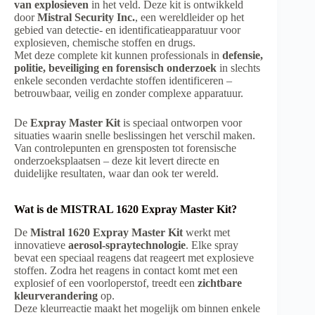
van explosieven
in het veld. Deze kit is ontwikkeld
door
Mistral Security Inc.
, een wereldleider op het
gebied van detectie- en identificatieapparatuur voor
explosieven, chemische stoffen en drugs.
Met deze complete kit kunnen professionals in
defensie,
politie, beveiliging en forensisch onderzoek
in slechts
enkele seconden verdachte stoffen identificeren –
betrouwbaar, veilig en zonder complexe apparatuur.
De
Expray Master Kit
is speciaal ontworpen voor
situaties waarin snelle beslissingen het verschil maken.
Van controlepunten en grensposten tot forensische
onderzoeksplaatsen – deze kit levert directe en
duidelijke resultaten, waar dan ook ter wereld.
Wat is de MISTRAL 1620 Expray Master Kit?
De
Mistral 1620 Expray Master Kit
werkt met
innovatieve
aerosol-spraytechnologie
. Elke spray
bevat een speciaal reagens dat reageert met explosieve
stoffen. Zodra het reagens in contact komt met een
explosief of een voorloperstof, treedt een
zichtbare
kleurverandering
op.
Deze kleurreactie maakt het mogelijk om binnen enkele