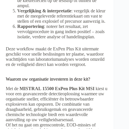
de kleureffecten op de teststrip of binnen de
ampul.
Vergelijking & interpretatie
: vergelijk de kleur
met de meegeleverde referentiekaart om vast te
stellen of een explosief of precursor aanwezig is.
Rapportering
: noteer het resultaat, zet
vervolgprocedure in gang indien positief – zoals
isolatie, verdere analyse of handelingsplan.
Deze workflow maakt de ExPen Plus Kit uitermate
geschikt voor snelle beslissingen ter plaatse, waardoor
wachttijden van laboratoriumanalyses worden omzeild
en de veiligheid direct kan worden vergroot.
Waarom uw organisatie investeren in deze kit?
Met de
MISTRAL 15500 ExPen Plus Kit MSI
kiest u
voor een geavanceerde detectieoplossing waarmee uw
organisatie sneller, efficiënter én betrouwbaarder
explosieven kan opsporen. De combinatie van
draagbaarheid, gebruiksgemak en geavanceerde
chemische technologie biedt een waardevolle
aanvulling op uw veiligheidsarsenaal.
Of het nu gaat om grenscontrole, EOD-missies of