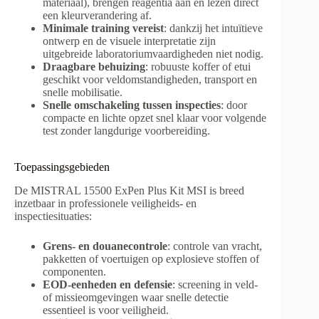
materiaal), brengen reagentia aan en lezen direct
een kleurverandering af.
Minimale training vereist
: dankzij het intuïtieve
ontwerp en de visuele interpretatie zijn
uitgebreide laboratoriumvaardigheden niet nodig.
Draagbare behuizing
: robuuste koffer of etui
geschikt voor veldomstandigheden, transport en
snelle mobilisatie.
Snelle omschakeling tussen inspecties
: door
compacte en lichte opzet snel klaar voor volgende
test zonder langdurige voorbereiding.
Toepassingsgebieden
De MISTRAL 15500 ExPen Plus Kit MSI is breed
inzetbaar in professionele veiligheids- en
inspectiesituaties:
Grens- en douane­controle
: controle van vracht,
pakketten of voertuigen op explosieve stoffen of
componenten.
EOD-eenheden en defensie
: screening in veld-
of missieomgevingen waar snelle detectie
essentieel is voor veiligheid.