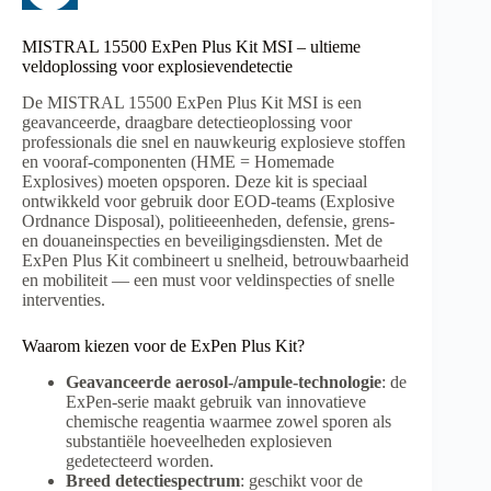
MISTRAL 15500 ExPen Plus Kit MSI – ultieme
veldoplossing voor explosievendetectie
De MISTRAL 15500 ExPen Plus Kit MSI is een
geavanceerde, draagbare detectieoplossing voor
professionals die snel en nauwkeurig explosieve stoffen
en vooraf-componenten (HME = Homemade
Explosives) moeten opsporen. Deze kit is speciaal
ontwikkeld voor gebruik door EOD-teams (Explosive
Ordnance Disposal), politie­eenheden, defensie, grens-
en douane­inspecties en beveiligingsdiensten. Met de
ExPen Plus Kit combineert u snelheid, betrouwbaarheid
en mobiliteit — een must voor veldinspecties of snelle
interventies.
Waarom kiezen voor de ExPen Plus Kit?
Geavanceerde aerosol-/ampule-technologie
: de
ExPen-serie maakt gebruik van innovatieve
chemische reagentia waarmee zowel sporen als
substantiële hoeveelheden explosieven
gedetecteerd worden.
Breed detectiespectrum
: geschikt voor de