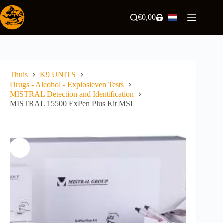
Ga
naar
€
0,00
Winkelwagen
de
inhoud
Thuis
K9 UNITS
Drugs - Alcohol - Explosieven Tests
MISTRAL Detection and Identification
MISTRAL 15500 ExPen Plus Kit MSI