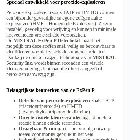
Speciaal ontwikkeld voor peroxide-explosieven
Peroxide-explosieven (zoals TATP en HMTD) vormen
een bijzonder gevaarlijke categorie zelfgemaakte
explosieven (HME – Homemade Explosives). Ze zijn
instabiel, gevoelig voor wrijving en kunnen in minimale
hoeveelheden grote schade veroorzaken.
De
MISTRAL ExPen P Detectiekit
maakt het
mogelijk om deze stoffen snel, veilig en betrouwbaar te
identificeren voordat ze schade kunnen aanrichten.
Dankzij de unieke reagens-technologie van
MISTRAL
Security Inc.
wordt binnen seconden een visuele
kleurverandering zichtbaar, die direct aangeeft of
peroxiden aanwezig zijn.
Belangrijkste kenmerken van de ExPen P
Detectie van peroxide-explosieven
zoals TATP
(triacetontriperoxide) en HMTD
(hexamethyleentriperoxide diamino).
Directe visuele kleurverandering
– duidelijke
reactie binnen enkele seconden.
Draagbaar & compact
– penvormig ontwerp,
ideaal voor mobiel gebruik in het veld.
Gebruiksvriendelijk
– geen laboratoriumtraining