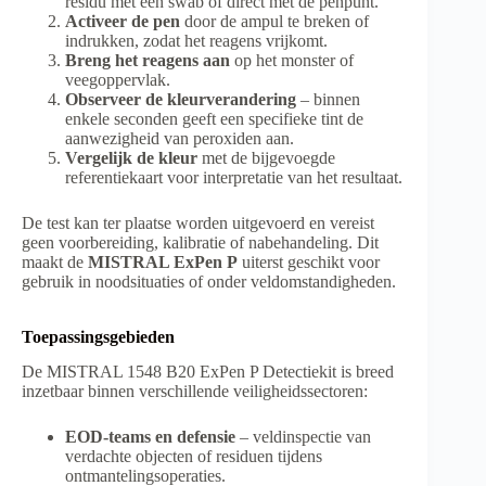
residu met een swab of direct met de penpunt.
Activeer de pen
door de ampul te breken of
indrukken, zodat het reagens vrijkomt.
Breng het reagens aan
op het monster of
veegoppervlak.
Observeer de kleurverandering
– binnen
enkele seconden geeft een specifieke tint de
aanwezigheid van peroxiden aan.
Vergelijk de kleur
met de bijgevoegde
referentiekaart voor interpretatie van het resultaat.
De test kan ter plaatse worden uitgevoerd en vereist
geen voorbereiding, kalibratie of nabehandeling. Dit
maakt de
MISTRAL ExPen P
uiterst geschikt voor
gebruik in noodsituaties of onder veldomstandigheden.
Toepassingsgebieden
De MISTRAL 1548 B20 ExPen P Detectiekit is breed
inzetbaar binnen verschillende veiligheidssectoren:
EOD-teams en defensie
– veldinspectie van
verdachte objecten of residuen tijdens
ontmantelingsoperaties.