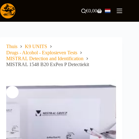
Ga
naar
€
0,00
Winkelwagen
de
inhoud
Thuis
K9 UNITS
Drugs - Alcohol - Explosieven Tests
MISTRAL Detection and Identification
MISTRAL 1548 B20 ExPen P Detectiekit