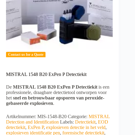
Contact us for a Quote
MISTRAL 1548 B20 ExPen P Detectiekit
De
MISTRAL 1548 B20 ExPen P Detectiekit
is een
professionele, draagbare detectietool ontworpen voor
het
snel en betrouwbaar opsporen van peroxide-
gebaseerde explosieven
.
Artikelnummer:
MIS-1548-B20
Categorie:
MISTRAL
Detection and Identification
Labels:
Detectiekit
,
EOD
detectiekit
,
ExPen P
,
explosieven detectie in het veld
,
explosieven identificatie pen
,
forensische detectiekit
,