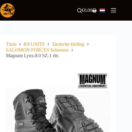
Ga
naar
€
0,00
Winkelwagen
de
inhoud
Thuis
K9 UNITS
Tactische kleding
SALOMON FORCES Schoenen
Magnum Lynx-8.0 SZ-1 rits