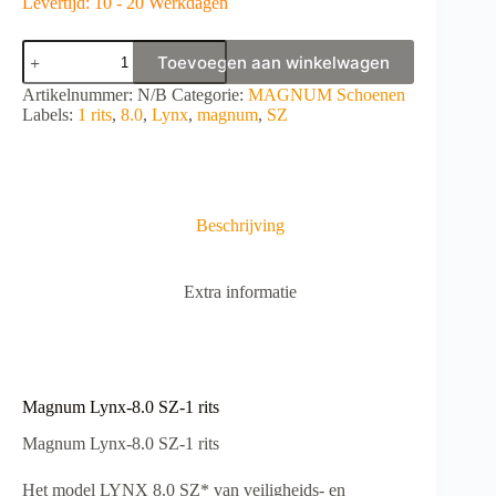
Levertijd: 10 - 20 Werkdagen
Magnum
Toevoegen aan winkelwagen
Lynx-
8.0
A
Artikelnummer:
N/B
Categorie:
MAGNUM Schoenen
SZ-
l
Labels:
1 rits
,
8.0
,
Lynx
,
magnum
,
SZ
1
t
rits
e
aantal
r
n
a
Beschrijving
t
i
v
Extra informatie
e
:
Magnum Lynx-8.0 SZ-1 rits
Magnum Lynx-8.0 SZ-1 rits
Het model LYNX 8.0 SZ* van veiligheids- en