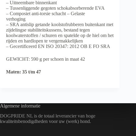
– Uitneembare
binnenkant
– Tussenliggende gegoten schokabsorberende EVA
– Composiet anti-torsie schacht – Gelaste
verhoging
– SRA antislip getande koolstofrubberen buitenkant met
zijdelingse stabiliteitskussens, bestand tegen
koolwaterstoffen / schuren en spatelde op de hiel om het
rijden en hardlopen te vergemakkelijken
– Gecertificeerd EN ISO 20347: 2012 OB E FO SRA
GEWICHT: 590 g per schoen in maat 42
Maten: 35 t/m 47
Algemene informatie
DOGPRIDE NL is de totaal leverancier van hoge
kwaliteitsbenodigdheden voor uw (werk) hond.