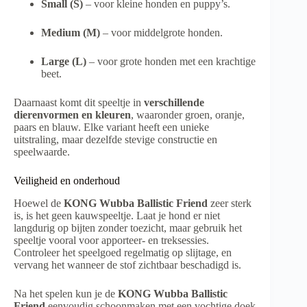
Small (S)
– voor kleine honden en puppy’s.
Medium (M)
– voor middelgrote honden.
Large (L)
– voor grote honden met een krachtige
beet.
Daarnaast komt dit speeltje in
verschillende
dierenvormen en kleuren
, waaronder groen, oranje,
paars en blauw. Elke variant heeft een unieke
uitstraling, maar dezelfde stevige constructie en
speelwaarde.
Veiligheid en onderhoud
Hoewel de
KONG Wubba Ballistic Friend
zeer sterk
is, is het geen kauwspeeltje. Laat je hond er niet
langdurig op bijten zonder toezicht, maar gebruik het
speeltje vooral voor apporteer- en treksessies.
Controleer het speelgoed regelmatig op slijtage, en
vervang het wanneer de stof zichtbaar beschadigd is.
Na het spelen kun je de
KONG Wubba Ballistic
Friend
eenvoudig schoonmaken met een vochtige doek