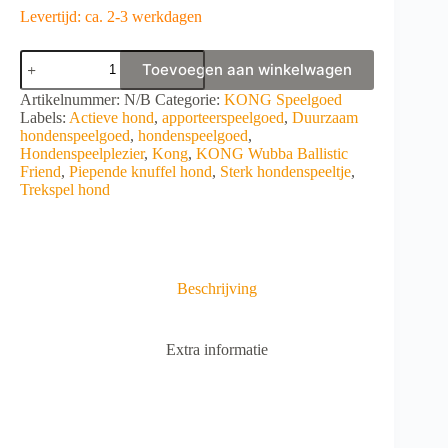
Levertijd: ca. 2-3 werkdagen
KONG
Toevoegen aan winkelwagen
Wubba
Ballistic
A
Artikelnummer:
N/B
Categorie:
KONG Speelgoed
Friend
l
Labels:
Actieve hond
,
apporteerspeelgoed
,
Duurzaam
aantal
t
hondenspeelgoed
,
hondenspeelgoed
,
e
Hondenspeelplezier
,
Kong
,
KONG Wubba Ballistic
r
Friend
,
Piepende knuffel hond
,
Sterk hondenspeeltje
,
n
Trekspel hond
a
t
i
v
e
Beschrijving
:
Extra informatie