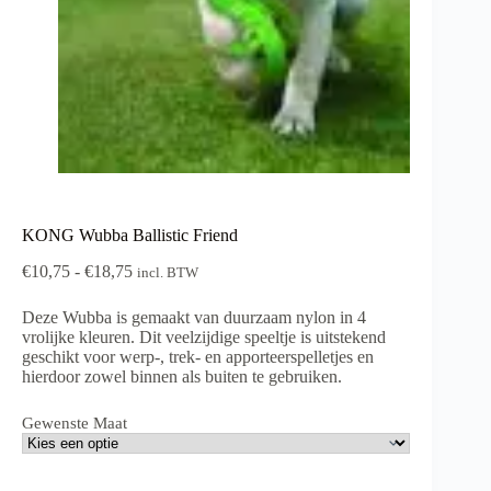
KONG Wubba Ballistic Friend
Prijsklasse:
€
10,75
-
€
18,75
incl. BTW
€10,75
tot
Deze Wubba is gemaakt van duurzaam nylon in 4
€18,75
vrolijke kleuren. Dit veelzijdige speeltje is uitstekend
geschikt voor werp-, trek- en apporteerspelletjes en
hierdoor zowel binnen als buiten te gebruiken.
Gewenste Maat