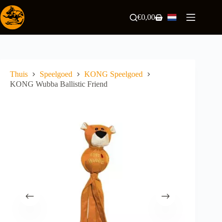
Ga
naar
€
0,00
Winkelwagen
de
inhoud
Thuis
Speelgoed
KONG Speelgoed
KONG Wubba Ballistic Friend