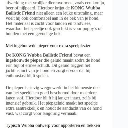
afwerking met vrolijke dierenvormen, zoals een konijn,
beer of nijlpaard. Hierdoor krijgt de
KONG Wubba
Ballistic Friend
niet alleen een leuke uitstraling, maar
voelt hij ook comfortabel aan in de bek van je hond.
Het materiaal is zacht voor tanden en tandvlees,
waardoor het speeltje ook geschikt is voor puppy’s of
honden met een gevoelige bek.
Met ingebouwde pieper voor extra speelplezier
De
KONG Wubba Ballistic Friend
bevat een
ingebouwde pieper
die geluid maakt zodra de hond
erin bijt of ermee schudt. Dit geluid triggert het
jachtinstinct van je hond en zorgt ervoor dat hij
enthousiast blijft spelen.
De pieper is stevig weggewerkt in het binnenste deel
van het speeltje en goed beschermd door meerdere
lagen stof. Hierdoor blijft hij langer intact, zelfs bij
intensief gebruik. Het piepgeluid maakt het speeltje
extra aantrekkelijk en houdt de aandacht van de hond
vast, wat zorgt voor langdurig vermaak.
Typisch Wubba-ontwerp voor apporteren en trekken