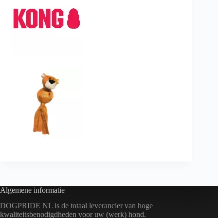
Algemene informatie
DOGPRIDE NL is de totaal leverancier van hoge
kwaliteitsbenodigdheden voor uw (werk) hond.