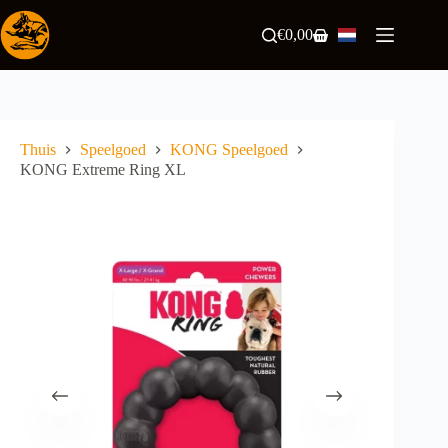
Ga
naar
€
0,00
Winkelwagen
de
inhoud
Thuis
Speelgoed
KONG Speelgoed
KONG Extreme Ring XL