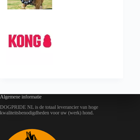
Algemene informatie
DOGPRIDE NL is de totaal leverancier van hoge
kwaliteitsbenodigdheden voor uw (werk) hond.