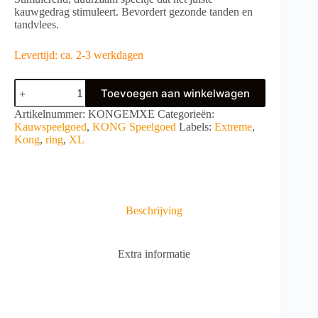
kauwgedrag stimuleert. Bevordert gezonde tanden en
tandvlees.
Levertijd: ca. 2-3 werkdagen
KONG
Toevoegen aan winkelwagen
Extreme
Ring
A
Artikelnummer:
KONGEMXE
Categorieën:
XL
l
Kauwspeelgoed
,
KONG Speelgoed
Labels:
Extreme
,
aantal
t
Kong
,
ring
,
XL
e
r
n
a
t
Beschrijving
i
v
e
Extra informatie
: