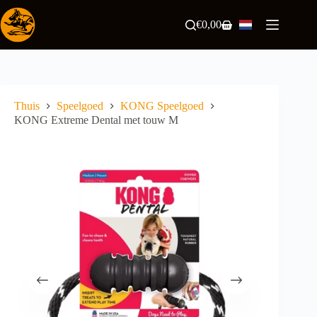
Ga
naar
€
0,00
Winkelwagen
de
inhoud
Thuis
Speelgoed
KONG Speelgoed
KONG Extreme Dental met touw M