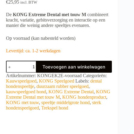
€
25,95
incl. BTW
De
KONG Extreme Dental met touw M
combineert
kracht, variatie, gebitsverzorging en interactie op een
manier die weinig andere speeltjes evenaren.
Op voorraad (kan nabesteld worden)
Levertijd: ca. 1-2 werkdagen
KONG
Toevoegen aan winkelwagen
Extreme
Dental
A
Artikelnummer:
KONGEK2E-voorraad
Categorieën:
met
l
Kauwspeelgoed
,
KONG Speelgoed
Labels:
dental
touw
t
hondenspeeltje
,
duurzaam rubber speelgoed
,
M
e
kauwspeelgoed hond
,
KONG Extreme Dental
,
KONG
aantal
r
Extreme Dental met touw M
,
KONG hondenproduct
,
n
KONG met touw
,
speeltje middelgrote hond
,
sterk
a
hondenspeelgoed
,
Trekspel hond
t
i
v
e