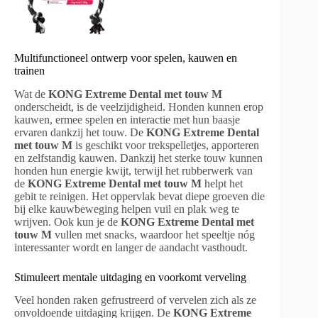
Multifunctioneel ontwerp voor spelen, kauwen en
trainen
Wat de
KONG Extreme Dental met touw M
onderscheidt, is de veelzijdigheid. Honden kunnen erop
kauwen, ermee spelen en interactie met hun baasje
ervaren dankzij het touw. De
KONG Extreme Dental
met touw M
is geschikt voor trekspelletjes, apporteren
en zelfstandig kauwen. Dankzij het sterke touw kunnen
honden hun energie kwijt, terwijl het rubberwerk van
de
KONG Extreme Dental met touw M
helpt het
gebit te reinigen. Het oppervlak bevat diepe groeven die
bij elke kauwbeweging helpen vuil en plak weg te
wrijven. Ook kun je de
KONG Extreme Dental met
touw M
vullen met snacks, waardoor het speeltje nóg
interessanter wordt en langer de aandacht vasthoudt.
Stimuleert mentale uitdaging en voorkomt verveling
Veel honden raken gefrustreerd of vervelen zich als ze
onvoldoende uitdaging krijgen. De
KONG Extreme