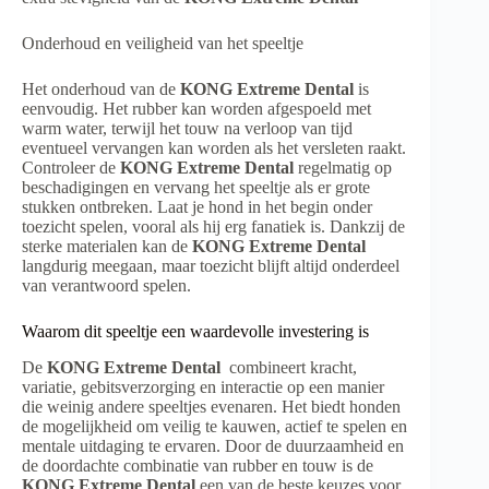
Onderhoud en veiligheid van het speeltje
Het onderhoud van de
KONG Extreme Dental
is
eenvoudig. Het rubber kan worden afgespoeld met
warm water, terwijl het touw na verloop van tijd
eventueel vervangen kan worden als het versleten raakt.
Controleer de
KONG Extreme Dental
regelmatig op
beschadigingen en vervang het speeltje als er grote
stukken ontbreken. Laat je hond in het begin onder
toezicht spelen, vooral als hij erg fanatiek is. Dankzij de
sterke materialen kan de
KONG Extreme Dental
langdurig meegaan, maar toezicht blijft altijd onderdeel
van verantwoord spelen.
Waarom dit speeltje een waardevolle investering is
De
KONG Extreme Dental
combineert kracht,
variatie, gebitsverzorging en interactie op een manier
die weinig andere speeltjes evenaren. Het biedt honden
de mogelijkheid om veilig te kauwen, actief te spelen en
mentale uitdaging te ervaren. Door de duurzaamheid en
de doordachte combinatie van rubber en touw is de
KONG Extreme Dental
een van de beste keuzes voor