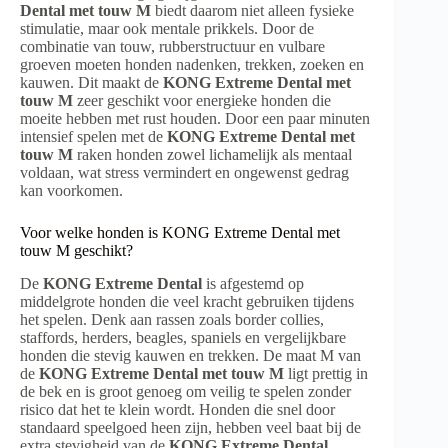
Dental met touw M
biedt daarom niet alleen fysieke
stimulatie, maar ook mentale prikkels. Door de
combinatie van touw, rubberstructuur en vulbare
groeven moeten honden nadenken, trekken, zoeken en
kauwen. Dit maakt de
KONG Extreme Dental met
touw M
zeer geschikt voor energieke honden die
moeite hebben met rust houden. Door een paar minuten
intensief spelen met de
KONG Extreme Dental met
touw M
raken honden zowel lichamelijk als mentaal
voldaan, wat stress vermindert en ongewenst gedrag
kan voorkomen.
Voor welke honden is KONG Extreme Dental met
touw M geschikt?
De
KONG Extreme Dental
is afgestemd op
middelgrote honden die veel kracht gebruiken tijdens
het spelen. Denk aan rassen zoals border collies,
staffords, herders, beagles, spaniels en vergelijkbare
honden die stevig kauwen en trekken. De maat M van
de
KONG Extreme Dental met touw M
ligt prettig in
de bek en is groot genoeg om veilig te spelen zonder
risico dat het te klein wordt. Honden die snel door
standaard speelgoed heen zijn, hebben veel baat bij de
extra stevigheid van de
KONG Extreme Dental