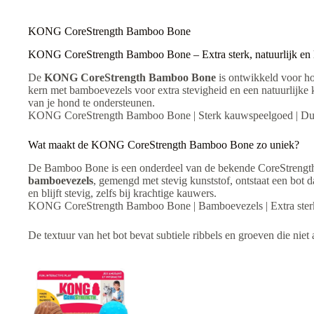
:
KONG CoreStrength Bamboo Bone
KONG CoreStrength Bamboo Bone – Extra sterk, natuurlijk en 
De
KONG CoreStrength Bamboo Bone
is ontwikkeld voor h
kern met bamboevezels voor extra stevigheid en een natuurlijke k
van je hond te ondersteunen.
KONG CoreStrength Bamboo Bone | Sterk kauwspeelgoed | D
Wat maakt de KONG CoreStrength Bamboo Bone zo uniek?
De Bamboo Bone is een onderdeel van de bekende CoreStrength-l
bamboevezels
, gemengd met stevig kunststof, ontstaat een bot da
en blijft stevig, zelfs bij krachtige kauwers.
KONG CoreStrength Bamboo Bone | Bamboevezels | Extra ste
De textuur van het bot bevat subtiele ribbels en groeven die nie