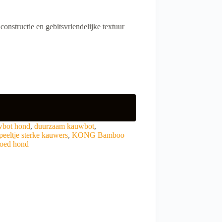
nstructie en gebitsvriendelijke textuur
bot hond
,
duurzaam kauwbot
,
eeltje sterke kauwers
,
KONG Bamboo
goed hond