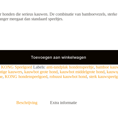
r honden die serieus kauwen. De combinatie van bamboevezels, sterke co
anger meegaat dan standaard speeltjes.
Toevoegen aan winkelwagen
,
KONG Speelgoed
Labels:
anti-tandplak hondenspeeltje
,
bamboe kauw
htige kauwers
,
kauwbot grote hond
,
kauwbot middelgrote hond
,
kauwsp
ne
,
KONG hondenspeelgoed
,
robuust kauwbot hond
,
sterk kauwspeel
Beschrijving
Extra informatie