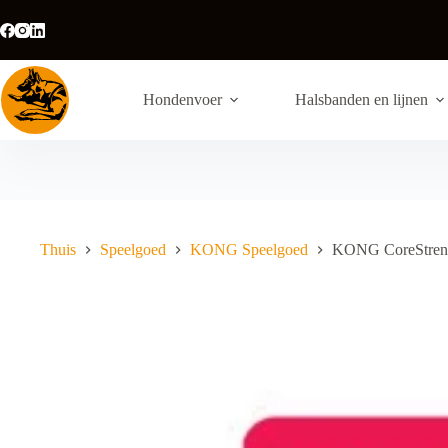
Ga
naar
de
inhoud
Hondenvoer
Halsbanden en lijnen
Thuis
Speelgoed
KONG Speelgoed
KONG CoreStren