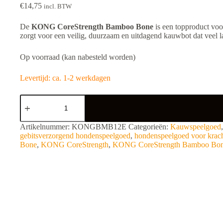
€
14,75
incl. BTW
De
KONG CoreStrength Bamboo Bone
is een topproduct voo
zorgt voor een veilig, duurzaam en uitdagend kauwbot dat veel l
Op voorraad (kan nabesteld worden)
Levertijd: ca. 1-2 werkdagen
KONG
CoreStrength
Bamboo
Bone
A
Artikelnummer:
KONGBMB12E
Categorieën:
Kauwspeelgoed
aantal
l
gebitsverzorgend hondenspeelgoed
,
hondenspeelgoed voor krac
t
Bone
,
KONG CoreStrength
,
KONG CoreStrength Bamboo Bo
e
r
n
a
t
i
v
e