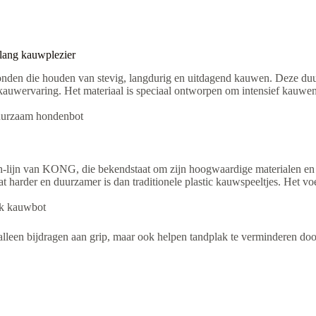
lang kauwplezier
onden die houden van stevig, langdurig en uitdagend kauwen. Deze d
auwervaring. Het materiaal is speciaal ontworpen om intensief kauwen a
uurzaam hondenbot
ijn van KONG, die bekendstaat om zijn hoogwaardige materialen en st
t harder en duurzamer is dan traditionele plastic kauwspeeltjes. Het voelt
rk kauwbot
t alleen bijdragen aan grip, maar ook helpen tandplak te verminderen do