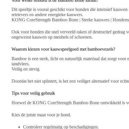
Voor welke honden is de Bamboo Bone ideaal?
Dit speeltje is vooral geschikt voor honden die intensief kauwen
retrievers en andere energieke kauwers.
KONG CoreStrength Bamboo Bone | Sterke kauwers | Hondensp
Ook voor honden die snel verveeld raken of destructief gedrag ve
ongewenst kauwen op meubels of schoenen.
Waarom kiezen voor kauwspeelgoed met bamboevezels?
Bamboe is een sterk, licht en natuurlijk materiaal dat zorgt voor
tandvlees.
Veilig en stevig
Doordat het niet splintert, is het een veiliger alternatief voor e
Tips voor veilig gebruik
Hoewel de KONG CoreStrength Bamboo Bone ontwikkeld is voor ve
Kies de juiste maat voor je hond.
Controleer regelmatig op beschadigingen.