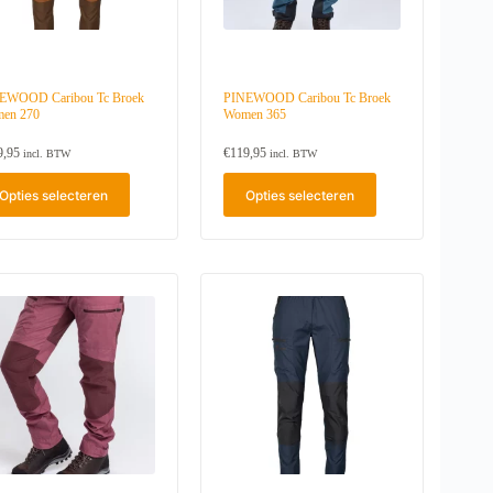
EWOOD Caribou Tc Broek
PINEWOOD Caribou Tc Broek
en 270
Women 365
9,95
€
119,95
incl. BTW
incl. BTW
D
Opties selecteren
Opties selecteren
i
t
p
r
o
d
u
c
t
h
e
e
f
t
m
e
e