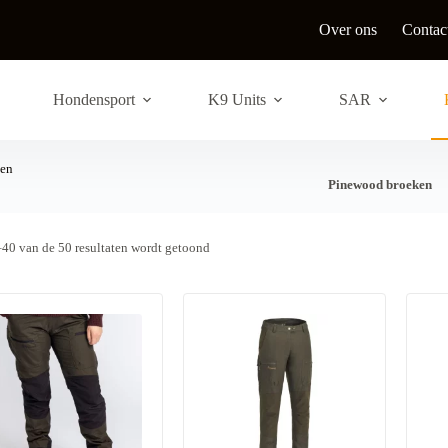
Over ons
Contac
Hondensport
K9 Units
SAR
ken
Pinewood broeken
G
–40 van de 50 resultaten wordt getoond
e
s
o
r
t
e
e
r
d
o
p
n