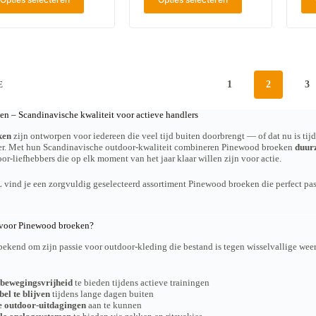
i
i
w
w
a
a
t
t
o
o
t
t
p
p
r
r
i
i
r
r
d
d
e
e
o
o
e
e
s
s
d
d
n
n
.
.
u
u
o
o
D
D
c
c
1
2
3
E
p
p
e
e
t
t
d
d
z
z
h
h
e
e
e
e
e
e
n – Scandinavische kwaliteit voor actieve handlers
p
p
o
o
e
e
r
r
p
p
ken
zijn ontworpen voor iedereen die veel tijd buiten doorbrengt — of dat nu is ti
f
f
o
o
t
t
er. Met hun Scandinavische outdoor-kwaliteit combineren Pinewood broeken
duurz
t
t
d
d
i
i
oor-liefhebbers die op elk moment van het jaar klaar willen zijn voor actie.
m
m
u
u
e
e
e
e
c
c
k
k
e
e
vind je een zorgvuldig geselecteerd assortiment Pinewood broeken die perfect passe
t
t
a
a
r
r
p
p
n
n
d
d
a
a
g
g
e
e
g
g
e
e
voor Pinewood broeken?
r
r
i
i
k
k
e
e
n
n
bekend om zijn passie voor outdoor-kleding die bestand is tegen wisselvallige we
o
o
v
v
a
a
z
z
a
a
e
e
r
r
n
n
bewegingsvrijheid
te bieden tijdens actieve trainingen
i
i
w
w
el te blijven
tijdens lange dagen buiten
a
a
o
o
e outdoor-uitdagingen
aan te kunnen
t
t
r
r