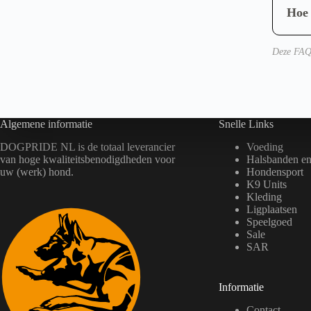
n
optim
weers
Hoe 
o
besta
p
Gesch
d
het v
e
beweg
Deze FAQ 
uitda
p
mater
r
o
toega
d
gestr
u
c
Algemene informatie
Snelle Links
t
p
a
DOGPRIDE NL is de totaal leverancier
Voeding
g
van hoge kwaliteitsbenodigdheden voor
Halsbanden en 
i
uw (werk) hond.
Hondensport
n
K9 Units
a
Kleding
Ligplaatsen
Speelgoed
Sale
SAR
Informatie
Contact