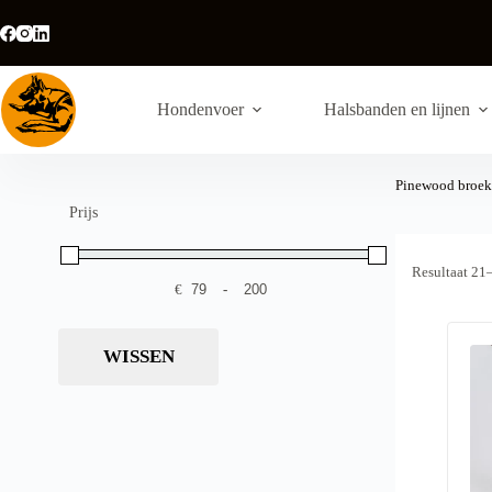
Ga
naar
de
inhoud
Hondenvoer
Halsbanden en lijnen
Pinewood broe
Prijs
Resultaat 21
€
-
Minimale prijs
Maximale prijs
WISSEN