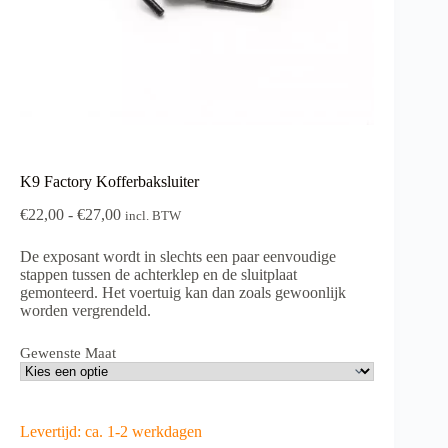
K9 Factory Kofferbaksluiter
Prijsklasse:
€
22,00
-
€
27,00
incl. BTW
€22,00
tot
De exposant wordt in slechts een paar eenvoudige
€27,00
stappen tussen de achterklep en de sluitplaat
gemonteerd. Het voertuig kan dan zoals gewoonlijk
worden vergrendeld.
Gewenste Maat
Levertijd: ca. 1-2 werkdagen