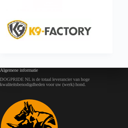
Algemene informatie
DOGPRIDE NL is de totaal leverancier van hoge
kwaliteitsbenodigdheden voor uw (werk) hond.