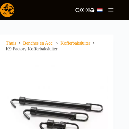
Ga
naar
€
0,00
Winkelwagen
de
inhoud
Thuis
Benches en Acc.
Kofferbaksluiter
K9 Factory Kofferbaksluiter