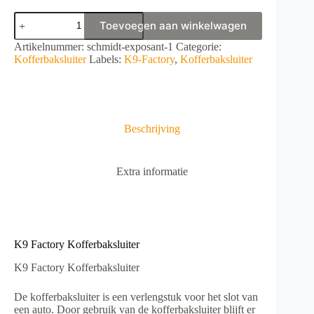
K9
Toevoegen aan winkelwagen
Factory
Kofferbaksluiter
A
Artikelnummer:
schmidt-exposant-1
Categorie:
aantal
l
Kofferbaksluiter
Labels:
K9-Factory
,
Kofferbaksluiter
t
e
r
n
a
Beschrijving
t
i
v
Extra informatie
e
:
K9 Factory Kofferbaksluiter
K9 Factory Kofferbaksluiter
De kofferbaksluiter is een verlengstuk voor het slot van
een auto. Door gebruik van de kofferbaksluiter blijft er