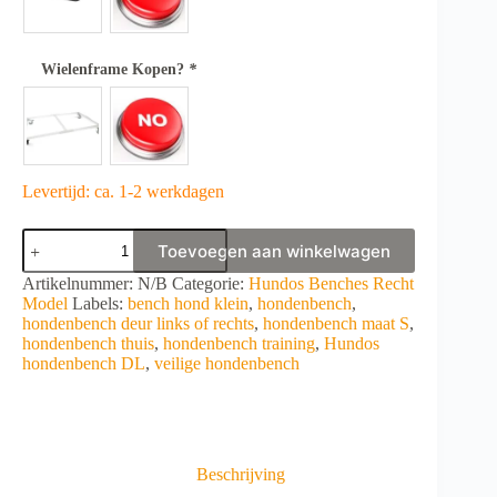
Wielenframe Kopen?
*
Levertijd: ca. 1-2 werkdagen
Hundos
Toevoegen aan winkelwagen
Hondenbench
model
A
Artikelnummer:
N/B
Categorie:
Hundos Benches Recht
DL
l
Model
Labels:
bench hond klein
,
hondenbench
,
maat
t
hondenbench deur links of rechts
,
hondenbench maat S
,
S
e
hondenbench thuis
,
hondenbench training
,
Hundos
aantal
r
hondenbench DL
,
veilige hondenbench
n
a
t
i
v
Beschrijving
e