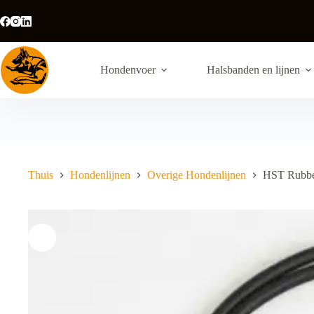
Ga
naar
de
inhoud
Hondenvoer
Halsbanden en lijnen
Thuis
Hondenlijnen
Overige Hondenlijnen
HST Rubber