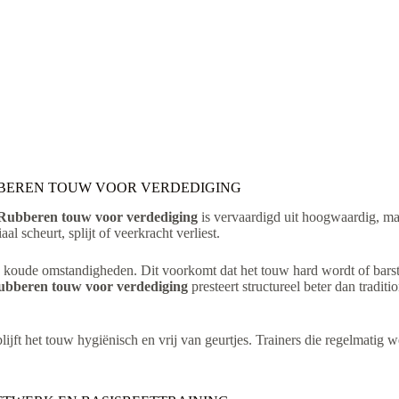
BBEREN TOUW VOOR VERDEDIGING
ubberen touw voor verdediging
is vervaardigd uit hoogwaardig, mas
l scheurt, splijt of veerkracht verliest.
s in koude omstandigheden. Dit voorkomt dat het touw hard wordt of barst,
bberen touw voor verdediging
presteert structureel beter dan tradit
ijft het touw hygiënisch en vrij van geurtjes. Trainers die regelmatig 