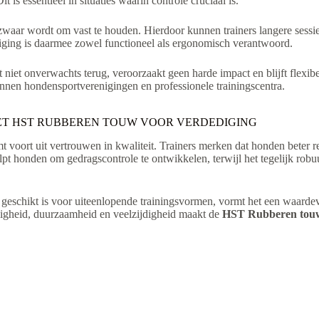
 is essentieel in situaties waarin controle cruciaal is.
 zwaar wordt om vast te houden. Hierdoor kunnen trainers langere sessi
ging is daarmee zowel functioneel als ergonomisch verantwoord.
pt niet onverwachts terug, veroorzaakt geen harde impact en blijft fl
binnen hondensportverenigingen en professionele trainingscentra.
ET HST RUBBEREN TOUW VOOR VERDEDIGING
 voort uit vertrouwen in kwaliteit. Trainers merken dat honden beter r
pt honden om gedragscontrole te ontwikkelen, terwijl het tegelijk robuu
geschikt is voor uiteenlopende trainingsvormen, vormt het een waarde
iligheid, duurzaamheid en veelzijdigheid maakt de
HST Rubberen touw