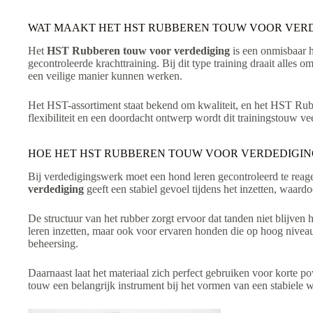
:
WAT MAAKT HET HST RUBBEREN TOUW VOOR VERD
Het
HST Rubberen touw voor verdediging
is een onmisbaar 
gecontroleerde krachttraining. Bij dit type training draait alles o
een veilige manier kunnen werken.
Het HST-assortiment staat bekend om kwaliteit, en het HST Rub
flexibiliteit en een doordacht ontwerp wordt dit trainingstouw v
HOE HET HST RUBBEREN TOUW VOOR VERDEDIGIN
Bij verdedigingswerk moet een hond leren gecontroleerd te reag
verdediging
geeft een stabiel gevoel tijdens het inzetten, waar
De structuur van het rubber zorgt ervoor dat tanden niet blijven
leren inzetten, maar ook voor ervaren honden die op hoog nive
beheersing.
Daarnaast laat het materiaal zich perfect gebruiken voor korte 
touw een belangrijk instrument bij het vormen van een stabiele 