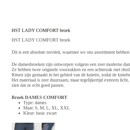
a
t
i
v
e
:
HST LADY COMFORT broek
HST LADY COMFORT broek
Dit is een absolute noviteit, waarmee we ons assortiment hebben 
De damesbroeken zijn ontworpen volgens een zeer moderne dames
Ze hebben twee originele voorzakken en een achterzak met ritssl
Ritsen zijn gemaakt in het gebied van de knieën, zodat de knieë
Het materiaal is zeer duurzaam, maar tegelijkertijd extreem lic
zien dat ze echt goed passen.
Broek DAMES COMFORT
Type: dames
Maat: S, M, L, XL, XXL
Kleur: basic zwart