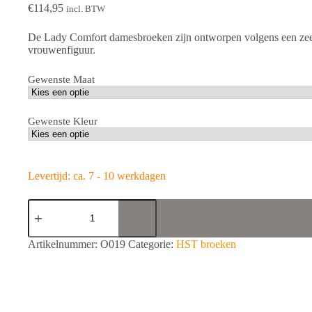
€
114,95
incl. BTW
De Lady Comfort damesbroeken zijn ontworpen volgens een zeer 
vrouwenfiguur.
Gewenste Maat
Gewenste Kleur
Levertijd: ca. 7 - 10 werkdagen
HST
LADY
COMFORT
broek
A
Artikelnummer:
O019
Categorie:
HST broeken
aantal
l
t
e
r
n