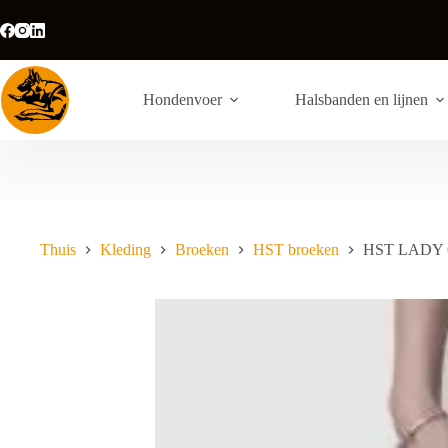
Ga
naar
de
inhoud
Hondenvoer
Halsbanden en lijnen
Thuis
Kleding
Broeken
HST broeken
HST LADY 