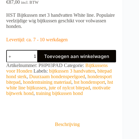
€
87,00
incl. BTW
HST Bijtkussen met 3 handvatten White line. Populaire
veelzijdige wig bijtkussen geschikt voor volwassen
honden.
Levertijd: ca. 7 - 10 werkdagen
HST
Toevoegen aan winkelwagen
Bijtkussen
met
A
Artikelnummer:
PHP03PAD
Categorie:
Bijtkussens
3
l
voor Honden
Labels:
bijtkussen 3 handvatten
,
bitepad
handvatten
t
hond sterk
,
Duurzaam hondenspeelgoed
,
hondensport
White
e
bitepad
,
hondentraining materiaal
,
hst hondensport
,
hst
line
r
white line bijtkussen
,
jute of nylcot bitepad
,
motivatie
aantal
n
bijtwerk hond
,
training bijtkussen hond
a
t
i
v
e
Beschrijving
: