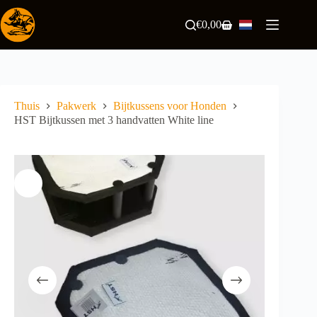
Ga
naar
€
0,00
Winkelwagen
de
inhoud
Thuis
Pakwerk
Bijtkussens voor Honden
HST Bijtkussen met 3 handvatten White line