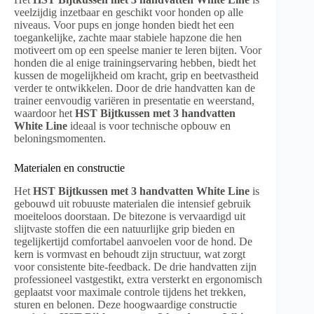
veelzijdig inzetbaar en geschikt voor honden op alle
niveaus. Voor pups en jonge honden biedt het een
toegankelijke, zachte maar stabiele hapzone die hen
motiveert om op een speelse manier te leren bijten. Voor
honden die al enige trainingservaring hebben, biedt het
kussen de mogelijkheid om kracht, grip en beetvastheid
verder te ontwikkelen. Door de drie handvatten kan de
trainer eenvoudig variëren in presentatie en weerstand,
waardoor het
HST Bijtkussen met 3 handvatten
White Line
ideaal is voor technische opbouw en
beloningsmomenten.
Materialen en constructie
Het
HST Bijtkussen met 3 handvatten White Line
is
gebouwd uit robuuste materialen die intensief gebruik
moeiteloos doorstaan. De bitezone is vervaardigd uit
slijtvaste stoffen die een natuurlijke grip bieden en
tegelijkertijd comfortabel aanvoelen voor de hond. De
kern is vormvast en behoudt zijn structuur, wat zorgt
voor consistente bite-feedback. De drie handvatten zijn
professioneel vastgestikt, extra versterkt en ergonomisch
geplaatst voor maximale controle tijdens het trekken,
sturen en belonen. Deze hoogwaardige constructie