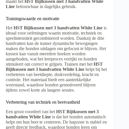
maakt het
HST Bijtkussen met 3 handvatten White
Line
betrouwbaar in dagelijks gebruik.
Trainingswaarde en motivatie
Het
HST Bijtkussen met 3 handvatten White Line
is
ideaal voor oefeningen waarin motivatie, techniek en
speelintensiteit gecombineerd worden. Dankzij de drie
handvatten kan de trainer dynamische bewegingen
maken die honden uitdagen om gefocust te blijven. Het
kussen kan vanuit meerdere hoeken worden
aangeboden, wat het leerproces verrijkt en honden
stimuleert om correct te grijpen. Trainen met het
HST
Bijtkussen met 3 handvatten White Line
helpt bij het
verbeteren van beetdiepte, drukverdeling, kracht en
controle. Het materiaal biedt een aantrekkelijke
weerstand, waardoor honden gemotiveerd blijven
tijdens zowel korte als langere sessies.
Verbetering van techniek en beetvastheid
Een groot voordeel van het
HST Bijtkussen met 3
handvatten White Line
is dat het honden automatisch
helpt om hun beet te centreren. De hapzone is stabiel en
geeft directe feedback, waardoor honden leren om