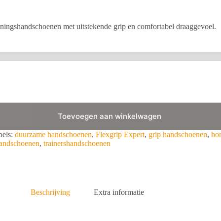
gshandschoenen met uitstekende grip en comfortabel draaggevoel.
Toevoegen aan winkelwagen
bels:
duurzame handschoenen
,
Flexgrip Expert
,
grip handschoenen
,
ho
handschoenen
,
trainershandschoenen
Beschrijving
Extra informatie