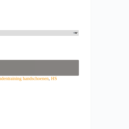
ndentraining handschoenen
,
HS