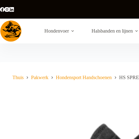
Ga
naar
de
inhoud
Hondenvoer
Halsbanden en lijnen
Thuis
Pakwerk
Hondensport Handschoenen
HS SPREN