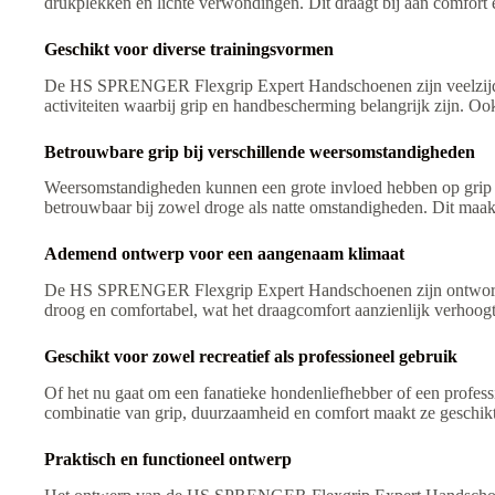
drukplekken en lichte verwondingen. Dit draagt bij aan comfort e
Geschikt voor diverse trainingsvormen
De HS SPRENGER Flexgrip Expert Handschoenen zijn veelzijdig i
activiteiten waarbij grip en handbescherming belangrijk zijn. O
Betrouwbare grip bij verschillende weersomstandigheden
Weersomstandigheden kunnen een grote invloed hebben op grip
betrouwbaar bij zowel droge als natte omstandigheden. Dit maakt
Ademend ontwerp voor een aangenaam klimaat
De HS SPRENGER Flexgrip Expert Handschoenen zijn ontworpen m
droog en comfortabel, wat het draagcomfort aanzienlijk verhoogt b
Geschikt voor zowel recreatief als professioneel gebruik
Of het nu gaat om een fanatieke hondenliefhebber of een profe
combinatie van grip, duurzaamheid en comfort maakt ze geschikt v
Praktisch en functioneel ontwerp