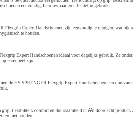
 is bewust functioneel gehouden. De focus ligt op grip, beschermin
ndschoenen eenvoudig, betrouwbaar en effectief in gebruik.
 Flexgrip Expert Handschoenen zijn eenvoudig te reinigen, wat bijdr
 hygiënisch te houden.
grip Expert Handschoenen ideaal voor dagelijks gebruik. Ze onderst
g essentieel zijn.
 vormen de HS SPRENGER Flexgrip Expert Handschoenen een duurzame 
ruik.
 flexibiliteit, comfort en duurzaamheid in één doordacht product. Z
 werken met honden.