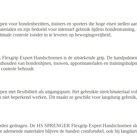
oor hondenbezitters, trainers en sporters die hoge eisen stellen aa
erialen en zijn bedoeld voor intensief gebruik tijdens hondentraining,
imale controle zonder in te leveren op bewegingsvrijheid.
exgrip Expert Handschoenen is de uitstekende grip. De handpalmen e
sthouden van hondenlijnen, touwen, apportmaterialen en trainingshulpmid
d controle behoudt.
t flexibiliteit als uitgangspunt. Het gebruikte stretchmateriaal vol
iet beperkend werken. Dit maakt ze geschikt voor langdurig gebruik, ze
g worden gedragen. De HS SPRENGER Flexgrip Expert Handschoenen slu
 ademende materialen blijven de handen comfortabel, ook bij langduri