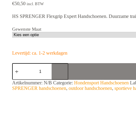
€
50,50
incl. BTW
HS SPRENGER Flexgrip Expert Handschoenen. Duurzame trainin
Gewenste Maat
Levertijd: ca. 1-2 werkdagen
HS
SPRENGER
Flexgrip
Expert
A
Artikelnummer:
N/B
Categorie:
Hondensport Handschoenen
La
Handschoenen
l
SPRENGER handschoenen
,
outdoor handschoenen
,
sportieve 
aantal
t
e
r
n
a
t
i
v