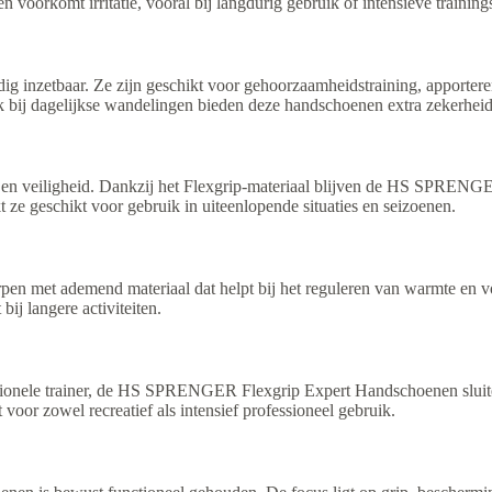
n voorkomt irritatie, vooral bij langdurig gebruik of intensieve traini
nzetbaar. Ze zijn geschikt voor gehoorzaamheidstraining, apporteren
ok bij dagelijkse wandelingen bieden deze handschoenen extra zekerheid
 en veiligheid. Dankzij het Flexgrip-materiaal blijven de HS SPREN
 ze geschikt voor gebruik in uiteenlopende situaties en seizoenen.
et ademend materiaal dat helpt bij het reguleren van warmte en voc
ij langere activiteiten.
ssionele trainer, de HS SPRENGER Flexgrip Expert Handschoenen sluite
oor zowel recreatief als intensief professioneel gebruik.