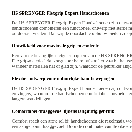
e
:
HS SPRENGER Flexgrip Expert Handschoenen
De HS SPRENGER Flexgrip Expert Handschoenen zijn ontworpen v
handschoenen combineren een functioneel ontwerp met sterke mat
outdooractiviteiten. Dankzij de doordachte opbouw bieden ze opt
Ontwikkeld voor maximale grip en controle
Een van de belangrijkste eigenschappen van de HS SPRENGER Fl
Flexgrip-materiaal dat zorgt voor betrouwbare houvast bij het va
wanneer materialen nat of glad zijn, waardoor de gebruiker altij
Flexibel ontwerp voor natuurlijke handbewegingen
De HS SPRENGER Flexgrip Expert Handschoenen zijn ontworpen me
en vingers, waardoor de handschoenen comfortabel aanvoelen en n
langere wandelingen.
Comfortabel draaggevoel tijdens langdurig gebruik
Comfort speelt een grote rol bij handschoenen die regelmati
een aangenaam draaggevoel. Door de combinatie van flexibele en