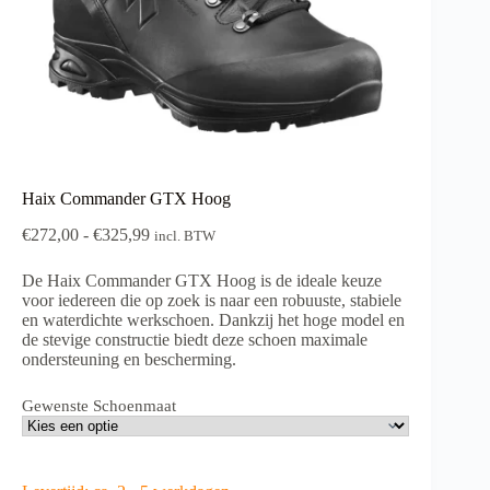
Haix Commander GTX Hoog
Prijsklasse:
€
272,00
-
€
325,99
incl. BTW
€272,00
tot
De Haix Commander GTX Hoog is de ideale keuze
€325,99
voor iedereen die op zoek is naar een robuuste, stabiele
en waterdichte werkschoen. Dankzij het hoge model en
de stevige constructie biedt deze schoen maximale
ondersteuning en bescherming.
Gewenste Schoenmaat