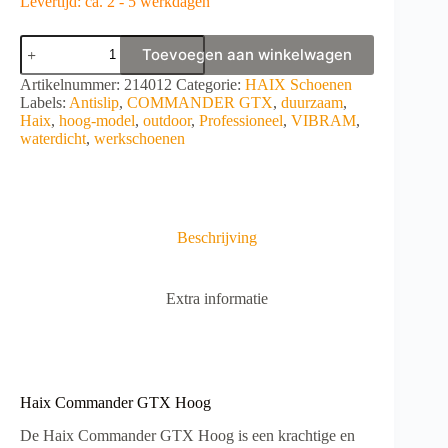
Levertijd: ca. 2 - 5 werkdagen
Haix
Toevoegen aan winkelwagen
Commander
GTX
A
Artikelnummer:
214012
Categorie:
HAIX Schoenen
Hoog
l
Labels:
Antislip
,
COMMANDER GTX
,
duurzaam
,
aantal
t
Haix
,
hoog-model
,
outdoor
,
Professioneel
,
VIBRAM
,
e
waterdicht
,
werkschoenen
r
n
a
t
i
Beschrijving
v
e
:
Extra informatie
Haix Commander GTX Hoog
De Haix Commander GTX Hoog is een krachtige en