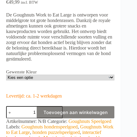
€
49,99
incl. BTW
De Goughnuts Work to Eat Large is ontworpen voor
middelgrote tot grote hondenrassen. Dankzij de royale
afmetingen kunnen ook grotere snacks en
kauwproducten worden gebruikt. Het ontwerp biedt
voldoende ruimte voor verschillende soorten vulling en
zorgt ervoor dat honden actief bezig blijven zonder dat
de beloning direct bereikbaar is. Hierdoor wordt het
natuurlijke probleemoplossend vermogen van de hond
gestimuleerd.
Gewenste Kleur
Levertijd: ca. 1-2 werkdagen
Goughnuts
Toevoegen aan winkelwagen
Work
to
A
Artikelnummer:
N/B
Categorie:
Goughnuts Speelgoed
Eat
l
Labels:
Goughnuts hondenspeelgoed
,
Goughnuts Work
Large
t
to Eat Large
,
honden puzzelspeelgoed
,
interactief
aantal