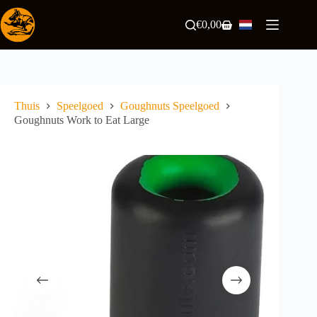
Ga
naar
€
0,00
Winkelwagen
de
inhoud
Thuis
Speelgoed
Goughnuts Speelgoed
Goughnuts Work to Eat Large