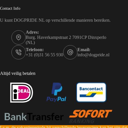
Contact Info
U kunt DOGPRIDE NL op verschillende manieren bereiken.
Adres:
Burg. Haverkampstraat 2 7091CP Dinxperlo
(NL)
Telefoon:
Email:
+31 (0)31 56 55 930
info@dogpride.nl
Altijd veilig betalen
I.v.m. de vakantieperiode bij verschillende leveranciers kan het zijn dat