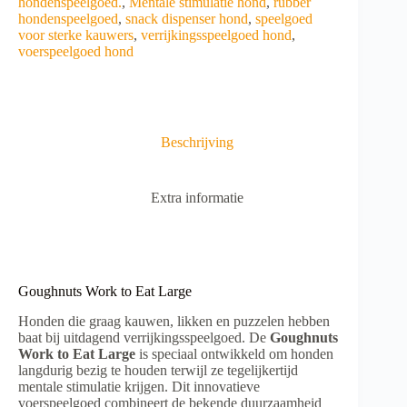
e
hondenspeelgoed.
,
Mentale stimulatie hond
,
rubber
r
hondenspeelgoed
,
snack dispenser hond
,
speelgoed
n
voor sterke kauwers
,
verrijkingsspeelgoed hond
,
a
voerspeelgoed hond
t
i
v
e
:
Beschrijving
Extra informatie
Goughnuts Work to Eat Large
Honden die graag kauwen, likken en puzzelen hebben
baat bij uitdagend verrijkingsspeelgoed. De
Goughnuts
Work to Eat Large
is speciaal ontwikkeld om honden
langdurig bezig te houden terwijl ze tegelijkertijd
mentale stimulatie krijgen. Dit innovatieve
voerspeelgoed combineert de bekende duurzaamheid