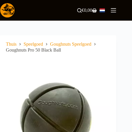
Ga
naar
€
0,00
Winkelwagen
de
inhoud
Thuis
Speelgoed
Goughnuts Speelgoed
Goughnuts Pro 50 Black Ball