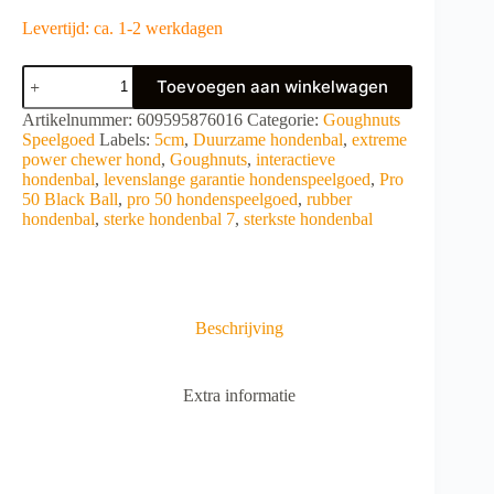
Levertijd: ca. 1-2 werkdagen
Goughnuts
Toevoegen aan winkelwagen
Pro
50
A
Artikelnummer:
609595876016
Categorie:
Goughnuts
Black
l
Speelgoed
Labels:
5cm
,
Duurzame hondenbal
,
extreme
Ball
t
power chewer hond
,
Goughnuts
,
interactieve
aantal
e
hondenbal
,
levenslange garantie hondenspeelgoed
,
Pro
r
50 Black Ball
,
pro 50 hondenspeelgoed
,
rubber
n
hondenbal
,
sterke hondenbal 7
,
sterkste hondenbal
a
t
i
v
e
Beschrijving
:
Extra informatie