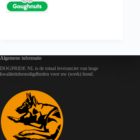
https://www.goughnuts.com/
Algemene informatie
DOGPRIDE NL is de totaal leverancier van hoge
kwaliteitsbenodigdheden voor uw (werk) hond.