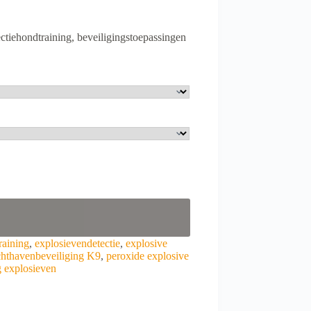
ectiehondtraining, beveiligingstoepassingen
aining
,
explosievendetectie
,
explosive
chthavenbeveiliging K9
,
peroxide explosive
ng explosieven