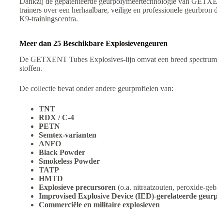
Dankzij de gepatenteerde geurpolymeertechnologie van GETXE
trainers over een herhaalbare, veilige en professionele geurbron 
K9-trainingscentra.
Meer dan 25 Beschikbare Explosievengeuren
De GETXENT Tubes Explosives-lijn omvat een breed spectrum aa
stoffen.
De collectie bevat onder andere geurprofielen van:
TNT
RDX / C-4
PETN
Semtex-varianten
ANFO
Black Powder
Smokeless Powder
TATP
HMTD
Explosieve precursoren
(o.a. nitraatzouten, peroxide-g
Improvised Explosive Device (IED)-gerelateerde geurp
Commerciële en militaire explosieven