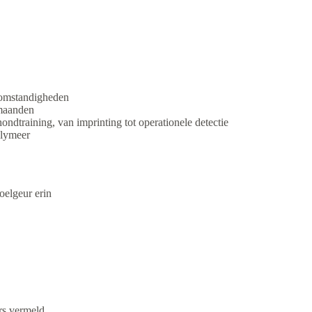
e omstandigheden
 maanden
ndtraining, van imprinting tot operationele detectie
olymeer
elgeur erin
rs vermeld.