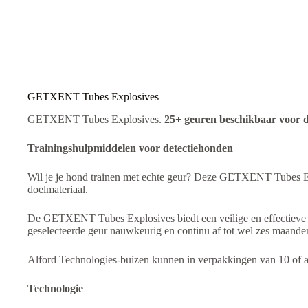
a
t
i
v
e
:
GETXENT Tubes Explosives
GETXENT Tubes Explosives.
25+ geuren beschikbaar voor d
Trainingshulpmiddelen voor detectiehonden
Wil je je hond trainen met echte geur? Deze GETXENT Tubes Explos
doelmateriaal.
De GETXENT Tubes Explosives biedt een veilige en effectieve
geselecteerde geur nauwkeurig en continu af tot wel zes maanden
Alford Technologies-buizen kunnen in verpakkingen van 10 of a
Technologie