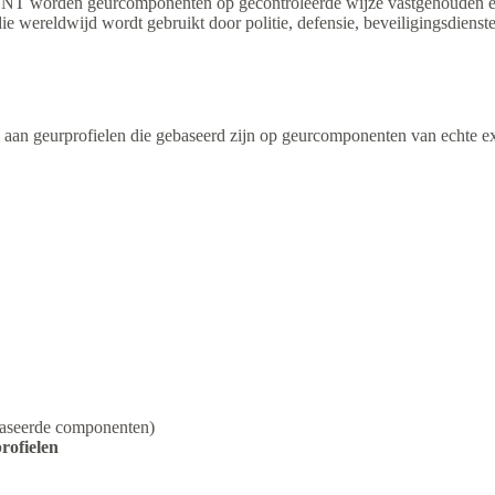
NT worden geurcomponenten op gecontroleerde wijze vastgehouden en
die wereldwijd wordt gebruikt door politie, defensie, beveiligingsdiens
n geurprofielen die gebaseerd zijn op geurcomponenten van echte exp
ebaseerde componenten)
rofielen