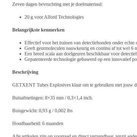
Zeven dagen bevruchting met je doelmateriaal:
20 g voor Alford Technologies
Belangrijkste kenmerken
Effectief voor het trainen van detectiehonden onder echt
Geeft geurmoleculen nauwkeurig en continu af tot wel 6
Een breed scala aan doelgeuren beschikbaar voor detectieho
Gepatenteerde technologie gebaseerd op een innovatief p
Beschrijving
GETXENT Tubes Explosives klaar om te gebruiken met jouw do
Buisafmetingen: 8×35 mm / 0,3×1,4 inch.
Buisgewicht: 0,93 g / 0,002 lbs
Houdbaarheid: 6 maanden
Alle artikelen zijn op voorraad en direct verzendbaar, tenzij ande