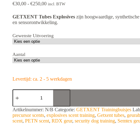
Prijsklasse:
€
30,00
-
€
250,00
incl. BTW
€30,00
tot
GETXENT Tubes Explosives
zijn hoogwaardige, synthetische 
€250,00
en sensorontwikkeling.
Gewenste Uitvoering
Aantal
Levertijd: ca. 2 - 5 werkdagen
GETXENT
Tubes
Explosives
aantal
A
Artikelnummer:
N/B
Categorie:
GETXENT Trainingbuisjes
Lab
l
precursor scents
,
explosives scent training
,
Getxent tubes
,
geurab
t
scent
,
PETN scent
,
RDX geur
,
security dog training
,
Semtex geu
e
r
n