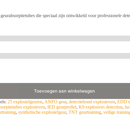
geurabsorptietubes die speciaal zijn ontwikkeld voor professionele det
Toevoegen aan winkelwagen
els:
25 explosiefgeuren
,
ANFO geur
,
detectiehond explosieven
,
EDD tr
sorptietubes explosieven
,
IED geurprofiel
,
K9 explosives detection
,
lu
rtraining
,
synthetische explosiefgeur
,
TNT geurtraining
,
veilige traini