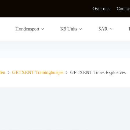
Over ons
Contac
Hondensport
K9 Units
SAR
fen
GETXENT Trainingbuisjes
GETXENT Tubes Explosives