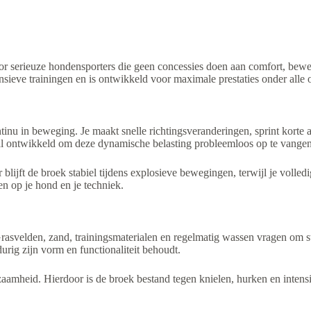
r serieuze hondensporters die geen concessies doen aan comfort, bew
ensieve trainingen en is ontwikkeld voor maximale prestaties onder all
inu in beweging. Je maakt snelle richtingsveranderingen, sprint korte a
l ontwikkeld om deze dynamische belasting probleemloos op te vangen
 blijft de broek stabiel tijdens explosieve bewegingen, terwijl je volle
en op je hond en je techniek.
Grasvelden, zand, trainingsmaterialen en regelmatig wassen vragen om 
durig zijn vorm en functionaliteit behoudt.
aamheid. Hierdoor is de broek bestand tegen knielen, hurken en intensi