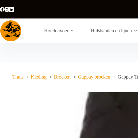
Ga
naar
de
inhoud
Hondenvoer
Halsbanden en lijnen
Thuis
Kleding
Broeken
Gappay broeken
Gappay Tr