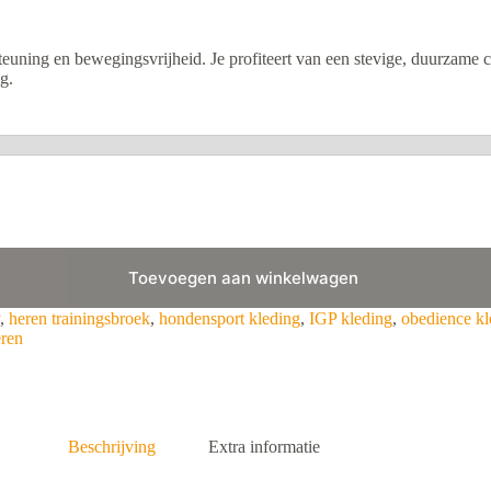
teuning en bewegingsvrijheid. Je profiteert van een stevige, duurzame co
g.
Toevoegen aan winkelwagen
,
heren trainingsbroek
,
hondensport kleding
,
IGP kleding
,
obedience kl
eren
Beschrijving
Extra informatie