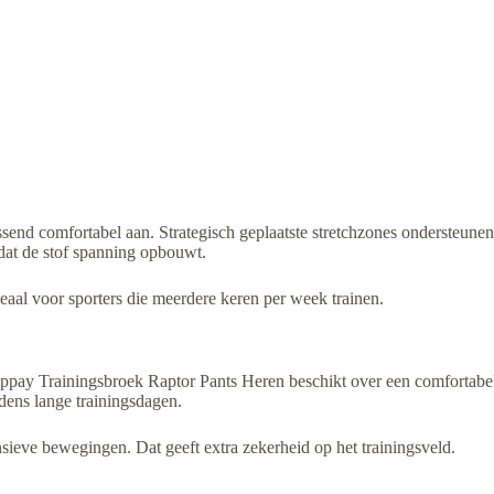
ssend comfortabel aan. Strategisch geplaatste stretchzones ondersteun
 dat de stof spanning opbouwt.
deaal voor sporters die meerdere keren per week trainen.
appay Trainingsbroek Raptor Pants Heren beschikt over een comfortabele t
dens lange trainingsdagen.
tensieve bewegingen. Dat geeft extra zekerheid op het trainingsveld.