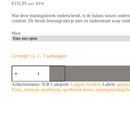
€
151,95
incl. BTW
Wat deze trainingsbroek onderscheidt, is de balans tussen onders
comfort. De broek beweegt met je mee en ondersteunt waar nodi
Maat
Levertijd: ca. 2 - 5 werkdagen
Gappay
Trainingsbroek
Raptor
Pants
A
Artikelnummer:
N/B
Categorie:
Gappay broeken
Labels:
gappay
Heren
l
Pants
,
robuuste sportbroek
,
sportbroek heren
,
trainingskleding h
aantal
t
e
r
n
a
t
i