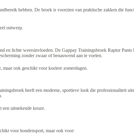
handbereik hebben. De broek is voorzien van praktische zakken die funct
neel ontwerp.
ind en lichte weersinvloeden. De Gappay Trainingsbroek Raptor Pants H
bescherming zonder zwaar of benauwend aan te voelen.
ar, maar ook geschikt voor koelere zomerdagen.
trainingsbroek heeft een moderne, sportieve look die professionaliteit uits
n.
it een uitstekende keuze.
chikt voor hondensport, maar ook voor: