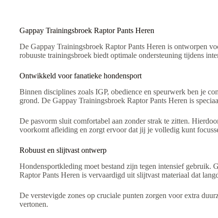
v
e
:
Gappay Trainingsbroek Raptor Pants Heren
De Gappay Trainingsbroek Raptor Pants Heren is ontworpen voo
robuuste trainingsbroek biedt optimale ondersteuning tijdens int
Ontwikkeld voor fanatieke hondensport
Binnen disciplines zoals IGP, obedience en speurwerk ben je cont
grond. De Gappay Trainingsbroek Raptor Pants Heren is speciaa
De pasvorm sluit comfortabel aan zonder strak te zitten. Hierdoor
voorkomt afleiding en zorgt ervoor dat jij je volledig kunt focuss
Robuust en slijtvast ontwerp
Hondensportkleding moet bestand zijn tegen intensief gebruik. 
Raptor Pants Heren is vervaardigd uit slijtvast materiaal dat lang
De verstevigde zones op cruciale punten zorgen voor extra duurz
vertonen.