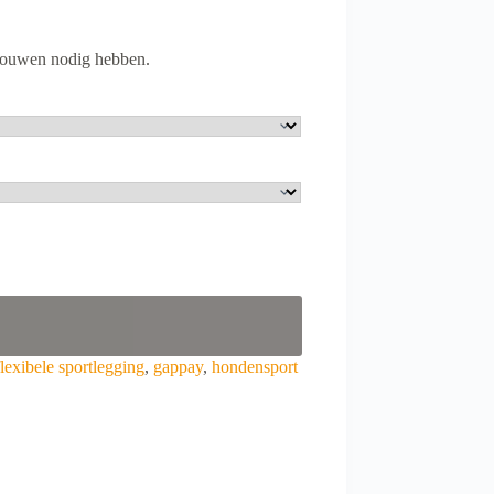
 vrouwen nodig hebben.
flexibele sportlegging
,
gappay
,
hondensport