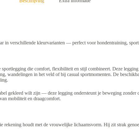
Beschrijving
Extra informatie
r in verschillende kleurvarianten — perfect voor hondentraining, sportie
portlegging die comfort, flexibiliteit en stijl combineert. Deze leggin
ng, wandelingen in het veld of bij casual sportmomenten. De beschikba
ding.
abel gekleed wilt zijn — deze legging ondersteunt je beweging zonder c
 van mobiliteit en draagcomfort.
e rekening houdt met de vrouwelijke lichaamsvorm. Hij zit strak geno