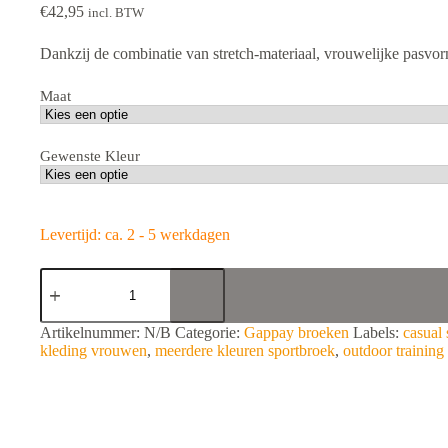
€
42,95
incl. BTW
Dankzij de combinatie van stretch-materiaal, vrouwelijke pasvor
Maat
Gewenste Kleur
Levertijd: ca. 2 - 5 werkdagen
Gappay
Dames
Legging
Div.
A
Artikelnummer:
N/B
Categorie:
Gappay broeken
Labels:
casual 
Kleuren
l
kleding vrouwen
,
meerdere kleuren sportbroek
,
outdoor trainin
aantal
t
e
r
n
a