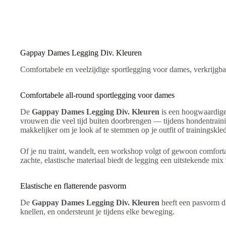
t
i
v
e
:
Gappay Dames Legging Div. Kleuren
Comfortabele en veelzijdige sportlegging voor dames, verkrijgbaa
Comfortabele all-round sportlegging voor dames
De
Gappay Dames Legging Div. Kleuren
is een hoogwaardige s
vrouwen die veel tijd buiten doorbrengen — tijdens hondentraini
makkelijker om je look af te stemmen op je outfit of trainingskle
Of je nu traint, wandelt, een workshop volgt of gewoon comfort
zachte, elastische materiaal biedt de legging een uitstekende mix
Elastische en flatterende pasvorm
De
Gappay Dames Legging Div. Kleuren
heeft een pasvorm di
knellen, en ondersteunt je tijdens elke beweging.