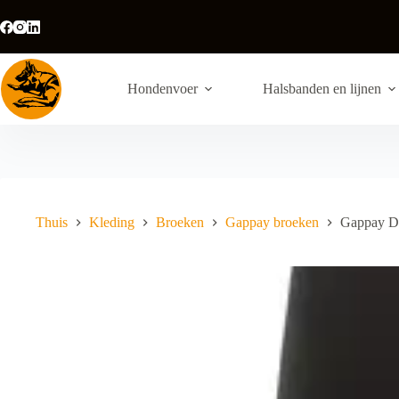
Ga
naar
de
inhoud
Hondenvoer
Halsbanden en lijnen
Thuis
Kleding
Broeken
Gappay broeken
Gappay Da