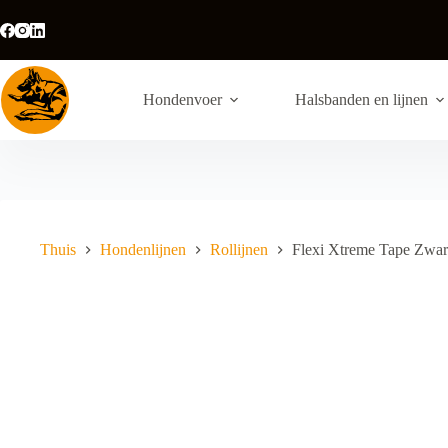
Ga
naar
de
inhoud
Hondenvoer
Halsbanden en lijnen
Thuis
Hondenlijnen
Rollijnen
Flexi Xtreme Tape Zwart