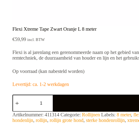
Flexi Xtreme Tape Zwart Oranje L 8 meter
€
59,99
incl. BTW
Flexi is al jarenlang een gerenommeerde naam op het gebied van
remtechniek, de duurzaamheid van houder en lijn en het gebrui
Op voorraad (kan nabesteld worden)
Levertijd: ca. 1-2 werkdagen
Flexi
Xtreme
Tape
Zwart
A
Artikelnummer:
411314
Categorie:
Rollijnen
Labels:
8 meter
,
fle
Oranje
l
hondenlijn
,
rollijn
,
rollijn grote hond
,
sterke hondenrollijn
,
xtrem
L
t
8
e
meter
r
aantal