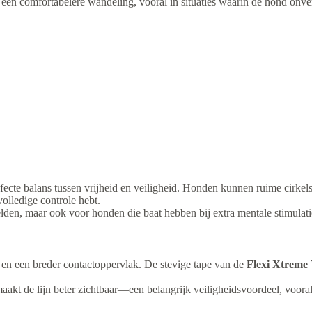
en comfortabelere wandeling, vooral in situaties waarin de hond onverw
ecte balans tussen vrijheid en veiligheid. Honden kunnen ruime cirkels
olledige controle hebt.
elden, maar ook voor honden die baat hebben bij extra mentale stimulat
teit en een breder contactoppervlak. De stevige tape van de
Flexi Xtreme
 maakt de lijn beter zichtbaar—een belangrijk veiligheidsvoordeel, voo