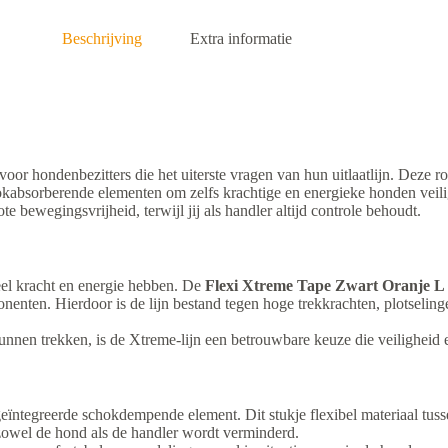
Beschrijving
Extra informatie
oor hondenbezitters die het uiterste vragen van hun uitlaatlijn. Deze rob
kabsorberende elementen om zelfs krachtige en energieke honden veilig
te bewegingsvrijheid, terwijl jij als handler altijd controle behoudt.
eel kracht en energie hebben. De
Flexi Xtreme Tape Zwart Oranje L 
onenten. Hierdoor is de lijn bestand tegen hoge trekkrachten, plotselin
unnen trekken, is de Xtreme-lijn een betrouwbare keuze die veiligheid
eïntegreerde schokdempende element. Dit stukje flexibel materiaal tuss
zowel de hond als de handler wordt verminderd.