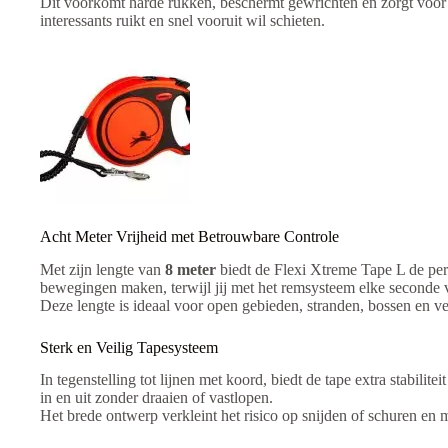
Dit voorkomt harde rukken, beschermt gewrichten en zorgt voor e
interessants ruikt en snel vooruit wil schieten.
Acht Meter Vrijheid met Betrouwbare Controle
Met zijn lengte van
8 meter
biedt de Flexi Xtreme Tape L de perf
bewegingen maken, terwijl jij met het remsysteem elke seconde v
Deze lengte is ideaal voor open gebieden, stranden, bossen en v
Sterk en Veilig Tapesysteem
In tegenstelling tot lijnen met koord, biedt de tape extra stabili
in en uit zonder draaien of vastlopen.
Het brede ontwerp verkleint het risico op snijden of schuren en