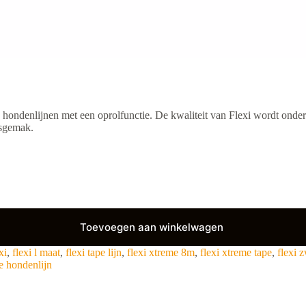
 hondenlijnen met een oprolfunctie. De kwaliteit van Flexi wordt onde
ksgemak.
Toevoegen aan winkelwagen
xi
,
flexi l maat
,
flexi tape lijn
,
flexi xtreme 8m
,
flexi xtreme tape
,
flexi 
e hondenlijn