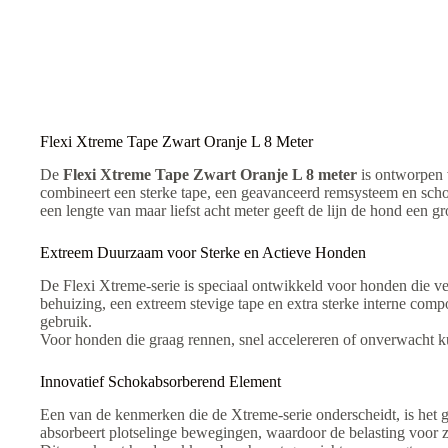
n
a
t
i
v
e
:
Flexi Xtreme Tape Zwart Oranje L 8 Meter
De
Flexi Xtreme Tape Zwart Oranje L 8 meter
is ontworpen v
combineert een sterke tape, een geavanceerd remsysteem en scho
een lengte van maar liefst acht meter geeft de lijn de hond een gro
Extreem Duurzaam voor Sterke en Actieve Honden
De Flexi Xtreme-serie is speciaal ontwikkeld voor honden die v
behuizing, een extreem stevige tape en extra sterke interne comp
gebruik.
Voor honden die graag rennen, snel accelereren of onverwacht k
Innovatief Schokabsorberend Element
Een van de kenmerken die de Xtreme-serie onderscheidt, is het g
absorbeert plotselinge bewegingen, waardoor de belasting voor 