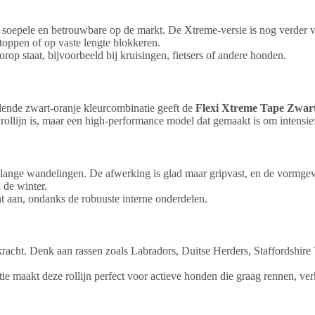
soepele en betrouwbare op de markt. De Xtreme-versie is nog verder v
stoppen of op vaste lengte blokkeren.
orop staat, bijvoorbeeld bij kruisingen, fietsers of andere honden.
allende zwart-oranje kleurcombinatie geeft de
Flexi Xtreme Tape Zwart
 rollijn is, maar een high-performance model dat gemaakt is om intensie
s lange wandelingen. De afwerking is glad maar gripvast, en de vormgev
 de winter.
ht aan, ondanks de robuuste interne onderdelen.
kracht. Denk aan rassen zoals Labradors, Duitse Herders, Staffordshire
tie maakt deze rollijn perfect voor actieve honden die graag rennen, v