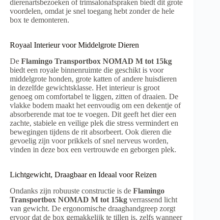
dierenartsbezoeken of trimsalonafspraken biedt dit grote
voordelen, omdat je snel toegang hebt zonder de hele
box te demonteren.
Royaal Interieur voor Middelgrote Dieren
De
Flamingo Transportbox NOMAD M tot 15kg
biedt een royale binnenruimte die geschikt is voor
middelgrote honden, grote katten of andere huisdieren
in dezelfde gewichtsklasse. Het interieur is groot
genoeg om comfortabel te liggen, zitten of draaien. De
vlakke bodem maakt het eenvoudig om een dekentje of
absorberende mat toe te voegen. Dit geeft het dier een
zachte, stabiele en veilige plek die stress vermindert en
bewegingen tijdens de rit absorbeert. Ook dieren die
gevoelig zijn voor prikkels of snel nerveus worden,
vinden in deze box een vertrouwde en geborgen plek.
Lichtgewicht, Draagbaar en Ideaal voor Reizen
Ondanks zijn robuuste constructie is de
Flamingo
Transportbox NOMAD M tot 15kg
verrassend licht
van gewicht. De ergonomische draaghandgreep zorgt
ervoor dat de box gemakkelijk te tillen is, zelfs wanneer