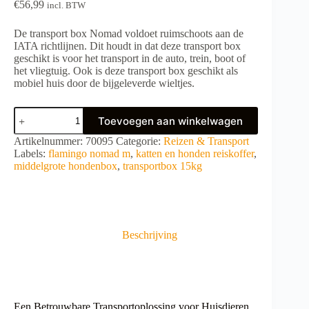
€
56,99
incl. BTW
De transport box Nomad voldoet ruimschoots aan de
IATA richtlijnen. Dit houdt in dat deze transport box
geschikt is voor het transport in de auto, trein, boot of
het vliegtuig. Ook is deze transport box geschikt als
mobiel huis door de bijgeleverde wieltjes.
Flamingo
Toevoegen aan winkelwagen
Transportbox
NOMAD
A
Artikelnummer:
70095
Categorie:
Reizen & Transport
M
l
Labels:
flamingo nomad m
,
katten en honden reiskoffer
,
tot
t
middelgrote hondenbox
,
transportbox 15kg
15kg
e
aantal
r
n
a
t
Beschrijving
i
v
e
:
Een Betrouwbare Transportoplossing voor Huisdieren