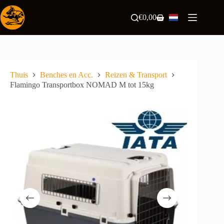
Ga
naar
€
0,00
Winkelwagen
de
inhoud
Thuis
Benches en Acc.
Reizen & Transport
Flamingo Transportbox NOMAD M tot 15kg