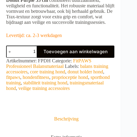
Donut Purple 55 cm
combineert duurzaamheid,
veiligheid en functionaliteit. Het robuuste materiaal blijft
vormvast en betrouwbaar, ook bij herhaald gebruik. De
Trax-textuur zorgt voor extra grip en comfort, wat
bijdraagt aan veilige en succesvolle trainingssessies.
Levertijd: ca. 2-3 werkdagen
FitPAWS
Toevoegen aan winkelwagen
Donut
Holder
A
Artikelnummer:
FPDH
Categorie:
FitPAWS
aantal
l
Professioneel Balansmateriaal
Labels:
balans training
t
accessoires
,
core training hond
,
donut holder hond
,
e
fitpaws
,
hondenfitness
,
proprioceptie hond
,
sporthond
r
training
,
stabiliteit training hond
,
trainingsmateriaal
n
hond
,
veilige training accessoires
a
t
i
v
e
Beschrijving
: