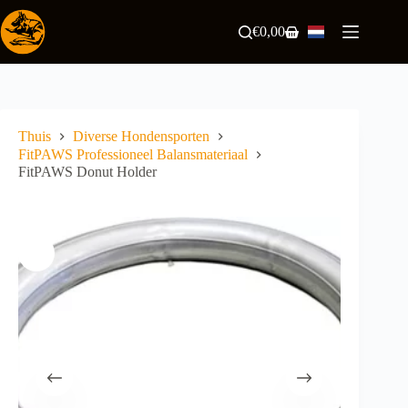
Ga
naar
€
0,00
Winkelwagen
de
inhoud
Thuis
Diverse Hondensporten
FitPAWS Professioneel Balansmateriaal
FitPAWS Donut Holder