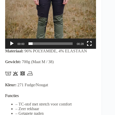
00:00
00:28
Materiaal:
96% POLYAMIDE, 4% ELASTAAN
Gewicht:
700g (Maat M / 38)
Kleur:
271 Fudge/Nougat
Functies
– TC-stof met stretch voor comfort
– Zeer rekbaar
– Getapete naden