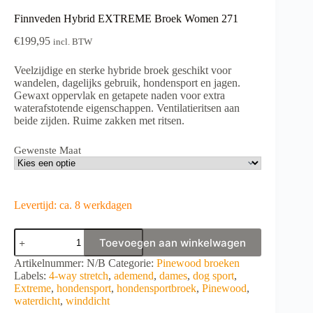
Finnveden Hybrid EXTREME Broek Women 271
€
199,95
incl. BTW
Veelzijdige en sterke hybride broek geschikt voor
wandelen, dagelijks gebruik, hondensport en jagen.
Gewaxt oppervlak en getapete naden voor extra
waterafstotende eigenschappen. Ventilatieritsen aan
beide zijden. Ruime zakken met ritsen.
Gewenste Maat
Levertijd: ca. 8 werkdagen
Finnveden
Toevoegen aan winkelwagen
Hybrid
EXTREME
A
Artikelnummer:
N/B
Categorie:
Pinewood broeken
Broek
l
Labels:
4-way stretch
,
ademend
,
dames
,
dog sport
,
Women
t
Extreme
,
hondensport
,
hondensportbroek
,
Pinewood
,
271
e
waterdicht
,
winddicht
aantal