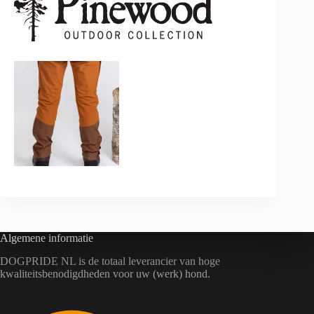
Algemene informatie
DOGPRIDE NL is de totaal leverancier van hoge
kwaliteitsbenodigdheden voor uw (werk) hond.