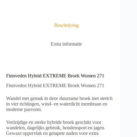
r
n
a
t
i
Beschrijving
v
e
:
Extra informatie
Finnveden Hybrid EXTREME Broek Women 271
Finnveden Hybrid EXTREME Broek Women 271
Wandel met gemak in deze duurzame broek met stretch
in vier richtingen, wind- en waterdicht membraan en
moderne pasvorm.
Veelzijdige en sterke hybride broek geschikt voor
wandelen, dagelijks gebruik, hondensport en jagen.
Gewaxt oppervlak en getapete naden voor extra