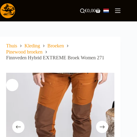
Ga
naar
€
0,00
Winkelwagen
de
inhoud
Thuis
Kleding
Broeken
Pinewood broeken
Finnveden Hybrid EXTREME Broek Women 271