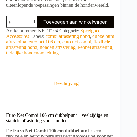
uiteenlopende toepassingen binnen de hondenwereld.
Euro
Toevoegen aan winkelwagen
Net
Combi
A
Artikelnummer:
NETT104
Categorie:
Speelgoed
106
l
Accessoires
Labels:
combi afrastering hond
,
dubbelpunt
cm
t
afrastering
,
euro net 106 cm
,
euro net combi
,
flexibele
dubbelpunt
e
afrastering hond
,
honden afrastering
,
kennel afrastering
,
aantal
r
tijdelijke hondenomheining
n
a
t
i
v
Beschrijving
e
:
Euro Net Combi 106 cm dubbelpunt – veelzijdige en
stabiele afrastering voor honden
De
Euro Net Combi 106 cm dubbelpunt
is een
flexibele en betrouwbare afrasteringsoplossing voor het