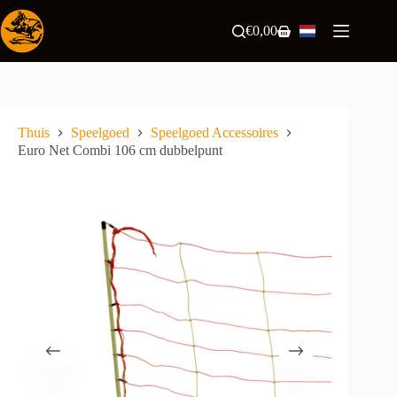
Ga
naar
€
0,00
Winkelwagen
de
inhoud
Thuis
Speelgoed
Speelgoed Accessoires
Euro Net Combi 106 cm dubbelpunt