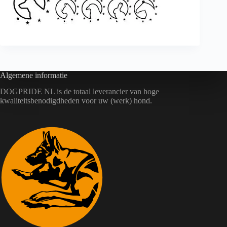
Algemene informatie
DOGPRIDE NL is de totaal leverancier van hoge
kwaliteitsbenodigdheden voor uw (werk) hond.