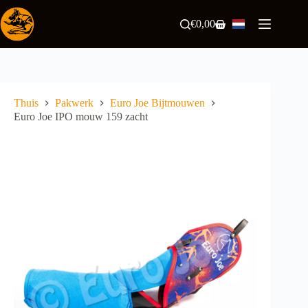
Ga
naar
€
0,00
Winkelwagen
de
inhoud
Thuis
Pakwerk
Euro Joe Bijtmouwen
Euro Joe IPO mouw 159 zacht