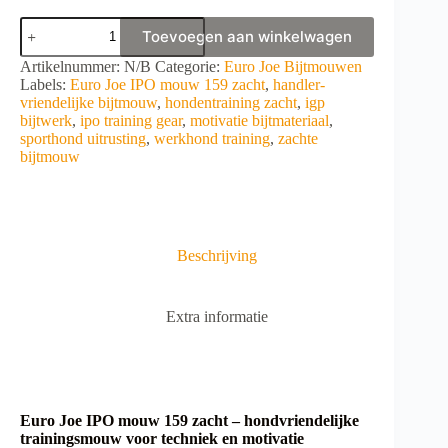
Euro
Toevoegen aan winkelwagen
Joe
IPO
A
Artikelnummer:
N/B
Categorie:
Euro Joe Bijtmouwen
mouw
l
Labels:
Euro Joe IPO mouw 159 zacht
,
handler-
159
t
vriendelijke bijtmouw
,
hondentraining zacht
,
igp
zacht
e
bijtwerk
,
ipo training gear
,
motivatie bijtmateriaal
,
aantal
r
sporthond uitrusting
,
werkhond training
,
zachte
n
bijtmouw
a
t
i
v
e
Beschrijving
:
Extra informatie
Euro Joe IPO mouw 159 zacht – hondvriendelijke
trainingsmouw voor techniek en motivatie