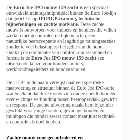
De
Euro Joe IPO mouw 159 zacht
is een speciaal
ontwikkeld trainingshulpmiddel binnen de Euro Joe-lijn
dat gericht is op
IPO/IGP-training, technische
bijtoefeningen en zachte motivatie
. Deze zachte
mouw is ontworpen voor trainers en handlers die willen
werken met gecontroleerde bijtcontacten, een
natuurlijke beetacceptatie en langdurige trainingssessies
zonder te veel belasting op het gebit van de hond.
Dankzij de combinatie van comfort, duurzaamheid en
functie is de
Euro Joe IPO mouw 159 zacht
een
uitstekende keuze voor hondensporters,
werkhondbegeleiders en hondenscholen.
De “159” in de naam verwijst naar een specifieke
maatvoering en structuur binnen de Euro Joe IPO-serie,
wat betekent dat deze mouw zich onderscheidt door een
evenwichtige verhouding tussen beetoppervlak, gewicht
en respons. De zachte uitvoering maakt hem bijzonder
geschikt voor jonge honden, gevoelige honden én
trainingen die minder zwaar contact maar juist techniek
en controle als doel hebben.
Zachte mouw voor gecontroleerd en