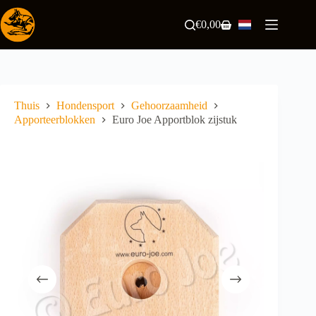
Ga
naar
€
0,00
Winkelwagen
de
inhoud
Thuis
Hondensport
Gehoorzaamheid
Apporteerblokken
Euro Joe Apportblok zijstuk