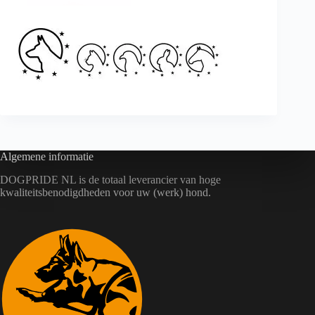
Algemene informatie
DOGPRIDE NL is de totaal leverancier van hoge
kwaliteitsbenodigdheden voor uw (werk) hond.