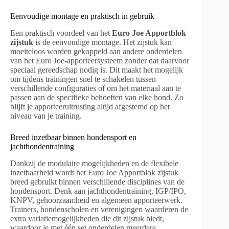
Eenvoudige montage en praktisch in gebruik
Een praktisch voordeel van het
Euro Joe Apportblok
zijstuk
is de eenvoudige montage. Het zijstuk kan
moeiteloos worden gekoppeld aan andere onderdelen
van het Euro Joe-apporteersysteem zonder dat daarvoor
speciaal gereedschap nodig is. Dit maakt het mogelijk
om tijdens trainingen snel te schakelen tussen
verschillende configuraties of om het materiaal aan te
passen aan de specifieke behoeften van elke hond. Zo
blijft je apporteeruitrusting altijd afgestemd op het
niveau van je training.
Breed inzetbaar binnen hondensport en
jachthondentraining
Dankzij de modulaire mogelijkheden en de flexibele
inzetbaarheid wordt het Euro Joe Apportblok zijstuk
breed gebruikt binnen verschillende disciplines van de
hondensport. Denk aan jachthondentraining, IGP/IPO,
KNPV, gehoorzaamheid en algemeen apporteerwerk.
Trainers, hondenscholen en verenigingen waarderen de
extra variatiemogelijkheden die dit zijstuk biedt,
waardoor je met één set onderdelen meerdere