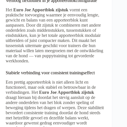
Verhoog flexibiliteit in je apporteerblokconfiguratie
Het
Euro Joe Apportblok zijstuk
vormt een
praktische toevoeging waarmee je eenvoudig lengte,
gewicht en balans van een apporteerblok kunt
aanpassen. Door dit zijstuk te combineren met andere
onderdelen zoals middenstukken, tussenstukken of
eindstukken, kun je het totale apporteerblok modulair
uitbreiden of juist compacter maken. Dit maakt het
tussenstuk uitermate geschikt voor trainers die hun
materiaal willen laten meegroeien met de ontwikkeling
van de hond — van puppytraining tot gevorderde
werkhonden.
Stabiele verbinding voor consistent trainingseffect
Een prettig apporteerblok is niet alleen licht en
functioneel, maar ook stabiel en betrouwbaar in de
verbindingen. Het
Euro Joe Apportblok zijstuk
draagt hieraan bij doordat het stevig aansluit op de
andere onderdelen van het blok zonder speling of
beweging tijdens het dragen of werpen. Deze stabiliteit
bevordert consistente training doordat de hond steeds
met hetzelfde gevoel en dezelfde balans werkt,
waardoor gewenst gedrag eenvoudiger wordt