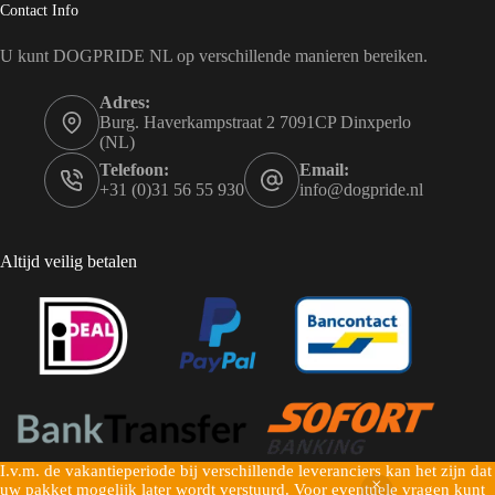
Contact Info
U kunt DOGPRIDE NL op verschillende manieren bereiken.
Adres:
Burg. Haverkampstraat 2 7091CP Dinxperlo
(NL)
Telefoon:
Email:
+31 (0)31 56 55 930
info@dogpride.nl
Altijd veilig betalen
I.v.m. de vakantieperiode bij verschillende leveranciers kan het zijn dat
Copyright © 2026 Dogpride NL - Mogelijk gemaakt door
uw pakket mogelijk later wordt verstuurd. Voor eventuele vragen kunt