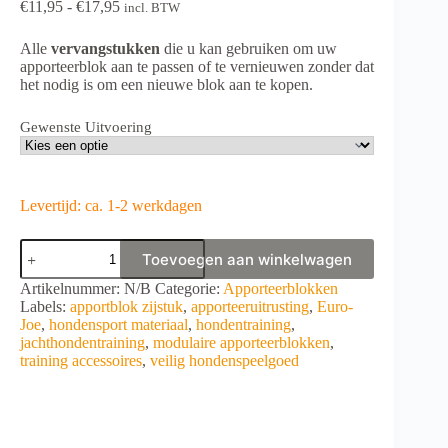
Prijsklasse:
€
11,95
-
€
17,95
incl. BTW
€11,95
tot
Alle
vervangstukken
die u kan gebruiken om uw
€17,95
apporteerblok aan te passen of te vernieuwen zonder dat
het nodig is om een nieuwe blok aan te kopen.
Gewenste Uitvoering
Levertijd: ca. 1-2 werkdagen
Euro
Toevoegen aan winkelwagen
Joe
Apportblok
A
Artikelnummer:
N/B
Categorie:
Apporteerblokken
zijstuk
l
Labels:
apportblok zijstuk
,
apporteeruitrusting
,
Euro-
aantal
t
Joe
,
hondensport materiaal
,
hondentraining
,
e
jachthondentraining
,
modulaire apporteerblokken
,
r
training accessoires
,
veilig hondenspeelgoed
n
a
t
i