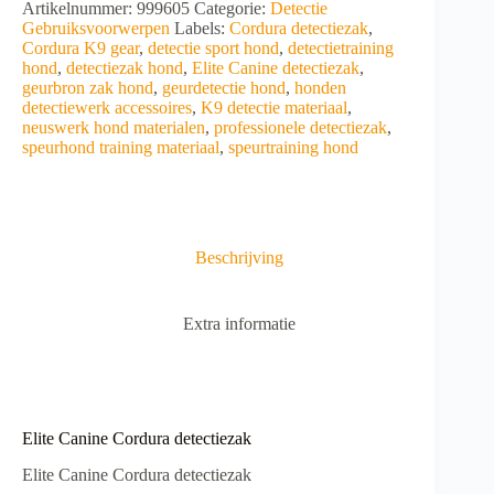
A
Artikelnummer:
999605
Categorie:
Detectie
detectiezak
l
Gebruiksvoorwerpen
Labels:
Cordura detectiezak
,
aantal
t
Cordura K9 gear
,
detectie sport hond
,
detectietraining
e
hond
,
detectiezak hond
,
Elite Canine detectiezak
,
r
geurbron zak hond
,
geurdetectie hond
,
honden
n
detectiewerk accessoires
,
K9 detectie materiaal
,
a
neuswerk hond materialen
,
professionele detectiezak
,
t
speurhond training materiaal
,
speurtraining hond
i
v
e
:
Beschrijving
Extra informatie
Elite Canine Cordura detectiezak
Elite Canine Cordura detectiezak