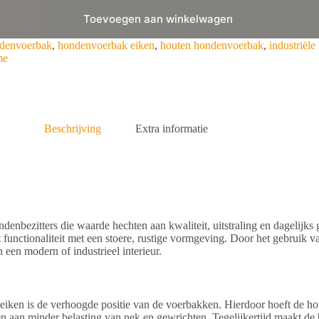
Toevoegen aan winkelwagen
denvoerbak
,
hondenvoerbak eiken
,
houten hondenvoerbak
,
industriël
me
Beschrijving
Extra informatie
ndenbezitters die waarde hechten aan kwaliteit, uitstraling en dagelij
 functionaliteit met een stoere, rustige vormgeving. Door het gebruik 
n een modern of industrieel interieur.
eiken is de verhoogde positie van de voerbakken. Hierdoor hoeft de hon
n aan minder belasting van nek en gewrichten. Tegelijkertijd maakt de