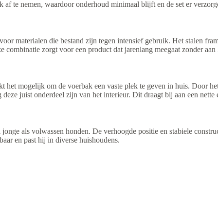
 af te nemen, waardoor onderhoud minimaal blijft en de set er verzorgd u
oor materialen die bestand zijn tegen intensief gebruik. Het stalen fra
e combinatie zorgt voor een product dat jarenlang meegaat zonder aan k
kt het mogelijk om de voerbak een vaste plek te geven in huis. Door het
ze juist onderdeel zijn van het interieur. Dit draagt bij aan een nette 
l jonge als volwassen honden. De verhoogde positie en stabiele constr
baar en past hij in diverse huishoudens.