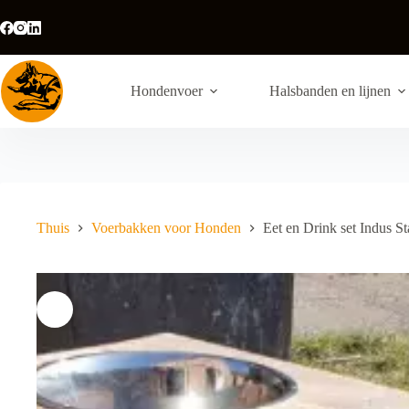
Ga
naar
de
inhoud
Hondenvoer
Halsbanden en lijnen
Thuis
Voerbakken voor Honden
Eet en Drink set Indus St