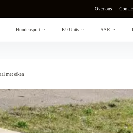
Over ons
Contac
Hondensport
K9 Units
SAR
aal met eiken