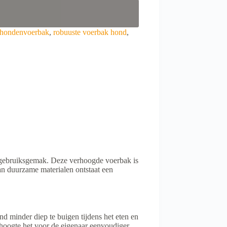
e hondenvoerbak
,
robuuste voerbak hond
,
ks gebruiksgemak. Deze verhoogde voerbak is
van duurzame materialen ontstaat een
d minder diep te buigen tijdens het eten en
 hoogte het voor de eigenaar eenvoudiger