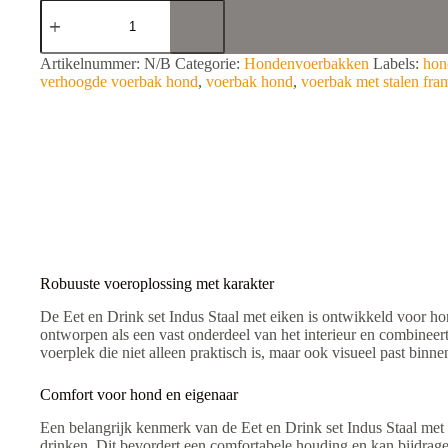
Eet
en
Drink
set
A
Artikelnummer:
N/B
Categorie:
Hondenvoerbakken
Labels:
hon
Indus
l
verhoogde voerbak hond
,
voerbak hond
,
voerbak met stalen fra
Staal
t
met
e
eiken
r
aantal
n
a
t
i
v
e
:
Robuuste voeroplossing met karakter
De Eet en Drink set Indus Staal met eiken is ontwikkeld voor ho
ontworpen als een vast onderdeel van het interieur en combineert
voerplek die niet alleen praktisch is, maar ook visueel past binne
Comfort voor hond en eigenaar
Een belangrijk kenmerk van de Eet en Drink set Indus Staal met 
drinken. Dit bevordert een comfortabele houding en kan bijdrage