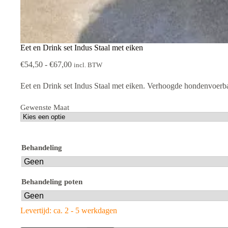
Eet en Drink set Indus Staal met eiken
Prijsklasse:
€
54,50
-
€
67,00
incl. BTW
€54,50
tot
Eet en Drink set Indus Staal met eiken. Verhoogde hondenvoerba
€67,00
Gewenste Maat
Behandeling
Behandeling poten
Levertijd: ca. 2 - 5 werkdagen