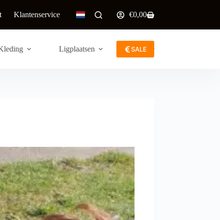
t
Klantenservice
€
0,00
Winkelwagen
Kleding
Ligplaatsen
Meer
SALE