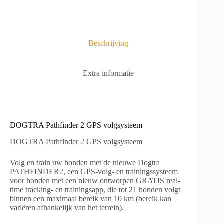
t
aantal
e
r
n
a
Beschrijving
t
i
v
Extra informatie
e
:
DOGTRA Pathfinder 2 GPS volgsysteem
DOGTRA Pathfinder 2 GPS volgsysteem
Volg en train uw honden met de nieuwe Dogtra
PATHFINDER2, een GPS-volg- en trainingssysteem
voor honden met een nieuw ontworpen GRATIS real-
time tracking- en trainingsapp, die tot 21 honden volgt
binnen een maximaal bereik van 10 km (bereik kan
variëren afhankelijk van het terrein).