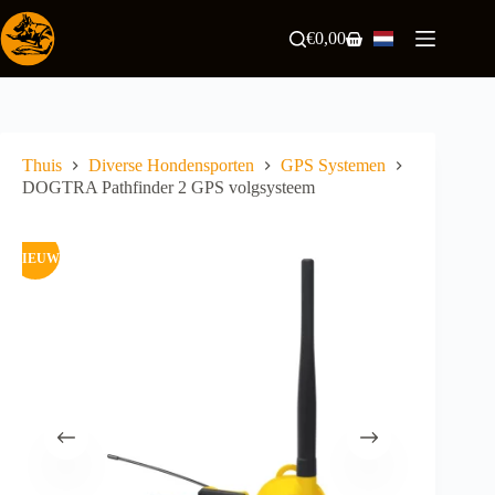
Ga
naar
€
0,00
Winkelwagen
de
inhoud
Thuis
Diverse Hondensporten
GPS Systemen
DOGTRA Pathfinder 2 GPS volgsysteem
NIEUW