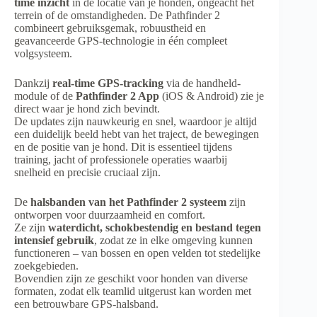
time inzicht
in de locatie van je honden, ongeacht het
terrein of de omstandigheden. De Pathfinder 2
combineert gebruiksgemak, robuustheid en
geavanceerde GPS-technologie in één compleet
volgsysteem.
Dankzij
real-time GPS-tracking
via de handheld-
module of de
Pathfinder 2 App
(iOS & Android) zie je
direct waar je hond zich bevindt.
De updates zijn nauwkeurig en snel, waardoor je altijd
een duidelijk beeld hebt van het traject, de bewegingen
en de positie van je hond. Dit is essentieel tijdens
training, jacht of professionele operaties waarbij
snelheid en precisie cruciaal zijn.
De
halsbanden van het Pathfinder 2 systeem
zijn
ontworpen voor duurzaamheid en comfort.
Ze zijn
waterdicht, schokbestendig en bestand tegen
intensief gebruik
, zodat ze in elke omgeving kunnen
functioneren – van bossen en open velden tot stedelijke
zoekgebieden.
Bovendien zijn ze geschikt voor honden van diverse
formaten, zodat elk teamlid uitgerust kan worden met
een betrouwbare GPS-halsband.