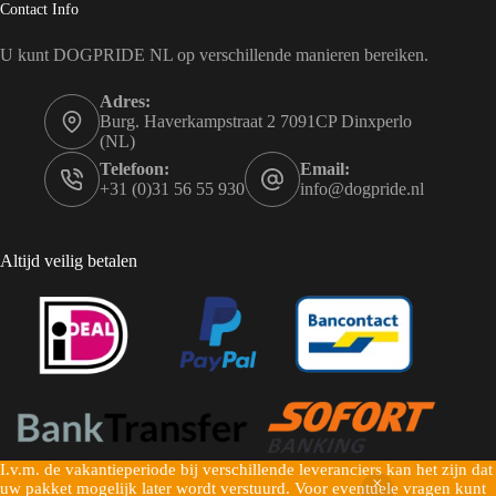
Contact Info
U kunt DOGPRIDE NL op verschillende manieren bereiken.
Adres:
Burg. Haverkampstraat 2 7091CP Dinxperlo
(NL)
Telefoon:
Email:
+31 (0)31 56 55 930
info@dogpride.nl
Altijd veilig betalen
I.v.m. de vakantieperiode bij verschillende leveranciers kan het zijn dat
Copyright © 2026 Dogpride NL - Mogelijk gemaakt door
uw pakket mogelijk later wordt verstuurd. Voor eventuele vragen kunt