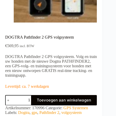
DOGTRA Pathfinder 2 GPS volgsysteem
€
569,95
incl. BTW
DOGTRA Pathfinder 2 GPS volgsysteem. Volg en train
uw honden met de nieuwe Dogtra PATHFINDER2,
een GPS-volg- en trainingssysteem voor honden met
een nieuw ontworpen GRATIS real-time tracking- en
trainingsapp.
Levertijd: ca. 7 werkdagen
DOGTRA
Toevoegen aan winkelwagen
Pathfinder
2
A
Artikelnummer:
170996
Categorie:
GPS Systemen
GPS
l
Labels:
Dogtra
,
gps
,
Pathfinder 2
,
volgsysteem
volgsysteem