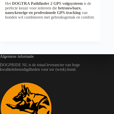
Het
DOGTRA Pathfinder 2 GPS volgsysteem
is de
perfecte keuze voor iedereen die
betrouwbare,
nauwkeurige en professionele GPS-tracking
van
honden wil combineren met gebruiksgemak en comfort.
Dogtra Europa
Algemene informatie
DOGPRIDE NL is de totaal leverancier van hoge
kwaliteitsbenodigdheden voor uw (werk) hond.