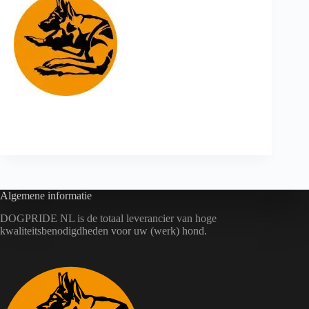
Algemene informatie
DOGPRIDE NL is de totaal leverancier van hoge
kwaliteitsbenodigdheden voor uw (werk) hond.