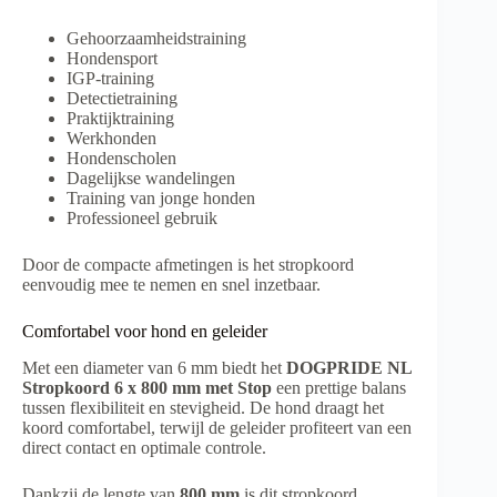
Gehoorzaamheidstraining
Hondensport
IGP-training
Detectietraining
Praktijktraining
Werkhonden
Hondenscholen
Dagelijkse wandelingen
Training van jonge honden
Professioneel gebruik
Door de compacte afmetingen is het stropkoord
eenvoudig mee te nemen en snel inzetbaar.
Comfortabel voor hond en geleider
Met een diameter van 6 mm biedt het
DOGPRIDE NL
Stropkoord 6 x 800 mm met Stop
een prettige balans
tussen flexibiliteit en stevigheid. De hond draagt het
koord comfortabel, terwijl de geleider profiteert van een
direct contact en optimale controle.
Dankzij de lengte van
800 mm
is dit stropkoord