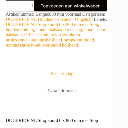
DOGPRIDE
Toevoegen aan winkelwagen
NL
Stropkoord
A
Artikelnummer:
Lengte:800 mm voorraad
Categorieën:
6
l
DOGPRIDE NL Hondenhalsbanden
,
Uitgelicht
Labels:
x
t
DOGPRIDE NL Stropkoord 6 x 800 mm met Stop
,
800
e
honden training
,
hondenhalsband met stop
,
hondensport
mm
r
halsband
,
IGP halsband
,
nylon stropkoord
,
met
n
professionele trainingshalsband
,
stropkoord hond
,
Stop
a
trainingsstrop hond
,
werkhond halsband
aantal
t
i
v
e
:
Beschrijving
Extra informatie
DOGPRIDE NL Stropkoord 6 x 800 mm met Stop