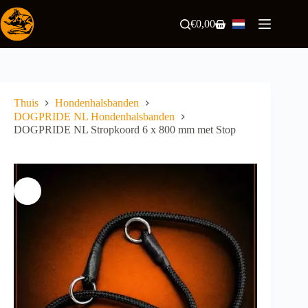
Ga
naar
€
0,00
Winkelwagen
de
inhoud
Thuis
Hondenhalsbanden
DOGPRIDE NL Hondenhalsbanden
DOGPRIDE NL Stropkoord 6 x 800 mm met Stop