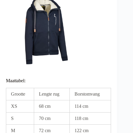
Maattabel:
Grootte
Lengte rug
Borstomvang
XS
68 cm
114 cm
S
70 cm
118 cm
M
72 cm
122 cm