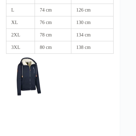
L
74 cm
126 cm
XL
76 cm
130 cm
2XL
78 cm
134 cm
3XL
80 cm
138 cm
https://www.dogger.ch/en?
srsltid=AfmBOorIP2egpomlEo1h-
zO4F8QsItra6Ti6GiovUIKiRr7_4Kj8vLi0