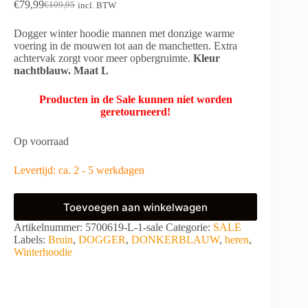
€
79,99
€
109,95
incl. BTW
Oorspronkelijke
Huidige
prijs
prijs
Dogger winter hoodie mannen met donzige warme
was:
is:
voering in de mouwen tot aan de manchetten. Extra
€109,95.
€79,99.
achtervak zorgt voor meer opbergruimte.
Kleur
nachtblauw. Maat L
Producten in de Sale kunnen niet worden
geretourneerd!
Op voorraad
Levertijd: ca. 2 - 5 werkdagen
Toevoegen aan winkelwagen
A
Artikelnummer:
5700619-L-1-sale
Categorie:
SALE
l
Labels:
Bruin
,
DOGGER
,
DONKERBLAUW
,
heren
,
t
Winterhoodie
e
r
n
a