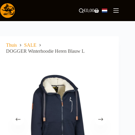
Ga
naar
€
0,00
Winkelwagen
de
inhoud
Thuis
SALE
DOGGER Winterhoodie Heren Blauw L