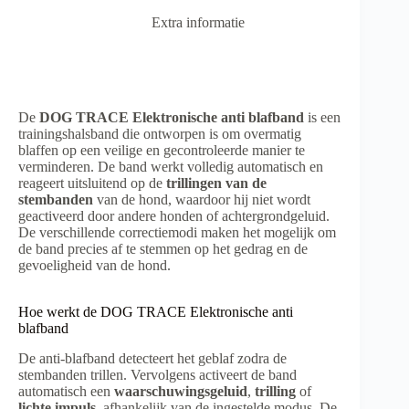
Extra informatie
De
DOG TRACE Elektronische anti blafband
is een
trainingshalsband die ontworpen is om overmatig
blaffen op een veilige en gecontroleerde manier te
verminderen. De band werkt volledig automatisch en
reageert uitsluitend op de
trillingen van de
stembanden
van de hond, waardoor hij niet wordt
geactiveerd door andere honden of achtergrondgeluid.
De verschillende correctiemodi maken het mogelijk om
de band precies af te stemmen op het gedrag en de
gevoeligheid van de hond.
Hoe werkt de DOG TRACE Elektronische anti
blafband
De anti-blafband detecteert het geblaf zodra de
stembanden trillen. Vervolgens activeert de band
automatisch een
waarschuwingsgeluid
,
trilling
of
lichte impuls
, afhankelijk van de ingestelde modus. De