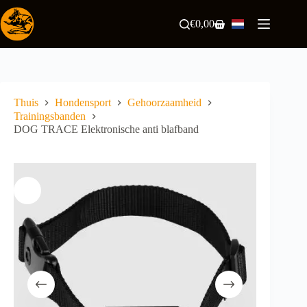
Ga
naar
€
0,00
Winkelwagen
de
inhoud
Thuis
Hondensport
Gehoorzaamheid
Trainingsbanden
DOG TRACE Elektronische anti blafband