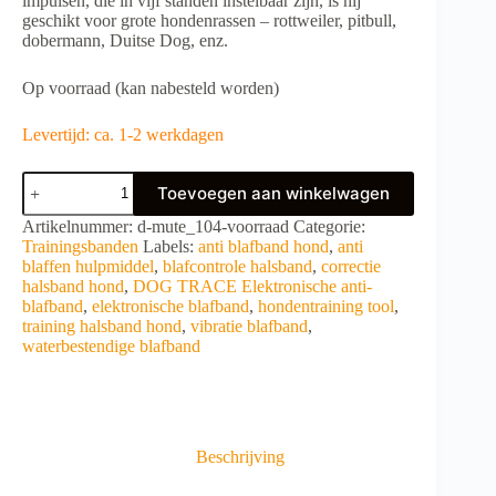
impulsen, die in vijf standen instelbaar zijn, is hij
geschikt voor grote hondenrassen – rottweiler, pitbull,
dobermann, Duitse Dog, enz.
Op voorraad (kan nabesteld worden)
Levertijd: ca. 1-2 werkdagen
DOG
Toevoegen aan winkelwagen
TRACE
Elektronische
A
Artikelnummer:
d-mute_104-voorraad
Categorie:
anti
l
Trainingsbanden
Labels:
anti blafband hond
,
anti
blafband
t
blaffen hulpmiddel
,
blafcontrole halsband
,
correctie
aantal
e
halsband hond
,
DOG TRACE Elektronische anti-
r
blafband
,
elektronische blafband
,
hondentraining tool
,
n
training halsband hond
,
vibratie blafband
,
a
waterbestendige blafband
t
i
v
e
:
Beschrijving