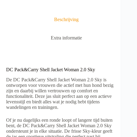
t
i
v
Beschrijving
e
:
Extra informatie
DC Pack&Carry Shell Jacket Woman 2.0 Sky
De DC Pack&Carry Shell Jacket Woman 2.0 Sky is
ontworpen voor vrouwen die actief met hun hond bezig
zijn en daarbij willen vertrouwen op comfort en
functionaliteit. Deze jas sluit perfect aan op een actieve
levensstijl en biedt alles wat je nodig hebt tijdens
wandelingen en trainingen.
Of je nu dagelijks een ronde loopt of langere tijd buiten
bent, de DC Pack&Carry Shell Jacket Woman 2.0 Sky
ondersteunt je in elke situatie. De frisse Sky-kleur geeft
de jas een sportieve uitstraling die perfect past bij