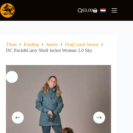
Ga
naar
€
0,00
Winkelwagen
de
inhoud
Thuis
Kleding
Jassen
DogCoach Jassen
DC Pack&Carry Shell Jacket Woman 2.0 Sky