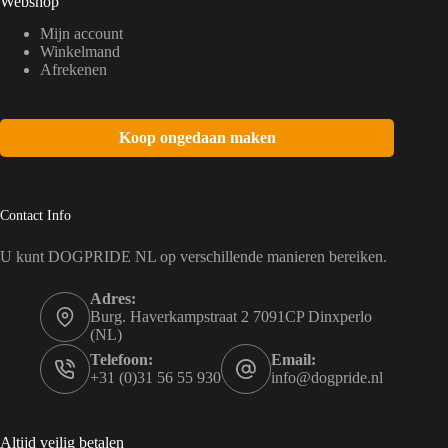
Webshop
Mijn account
Winkelmand
Afrekenen
Koop ongedaan maken
Contact Info
U kunt DOGPRIDE NL op verschillende manieren bereiken.
Adres:
Burg. Haverkampstraat 2 7091CP Dinxperlo
(NL)
Telefoon:
Email:
+31 (0)31 56 55 930
info@dogpride.nl
Altijd veilig betalen