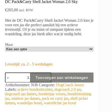
DC Pack&Carry Shell Jacket Woman 2.0 Sky
€
265,00
incl. BTW
Met de DC Pack&Carry Shell Jacket Woman 2.0 kies je
voor een jas die perfect aansluit bij een actieve
levensstijl. Of je nu traint of ontspant tijdens een
wandeling, deze jas biedt alles wat je nodig hebt.
Maat
Levertijd: ca. 2 - 5 werkdagen
DC
Toevoegen aan winkelwagen
Pack&Carry
Shell
A
Artikelnummer:
N/B
Categorie:
DogCoach Jassen
Jacket
l
Labels:
actieve hondenbezitter
,
dogcoach 2.0 jas
,
Woman
t
dogcoach jas dames
,
hondenjas vrouw
,
hondentraining
2.0
e
jas
,
outdoor jas dames
,
pack en carry jas
,
shell jacket
Sky
r
dames
,
wandeljas hond
,
waterdichte jas hond
aantal
n
a