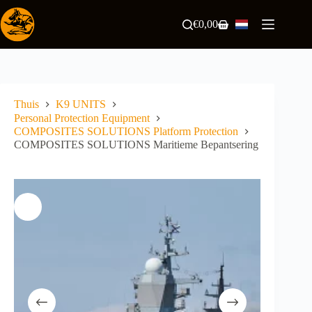
Ga
naar
€
0,00
Winkelwagen
de
inhoud
Thuis
K9 UNITS
Personal Protection Equipment
COMPOSITES SOLUTIONS Platform Protection
COMPOSITES SOLUTIONS Maritieme Bepantsering