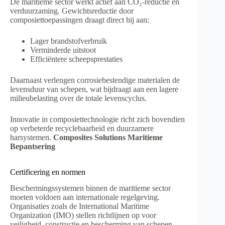
De maritieme sector werkt actief aan CO₂-reductie en
verduurzaming. Gewichtsreductie door
composiettoepassingen draagt direct bij aan:
Lager brandstofverbruik
Verminderde uitstoot
Efficiëntere scheepsprestaties
Daarnaast verlengen corrosiebestendige materialen de
levensduur van schepen, wat bijdraagt aan een lagere
milieubelasting over de totale levenscyclus.
Innovatie in composiettechnologie richt zich bovendien
op verbeterde recyclebaarheid en duurzamere
harsystemen.
Composites Solutions Maritieme
Bepantsering
Certificering en normen
Beschermingssystemen binnen de maritieme sector
moeten voldoen aan internationale regelgeving.
Organisaties zoals de International Maritime
Organization (IMO) stellen richtlijnen op voor
veiligheid, constructie en bescherming van schepen.