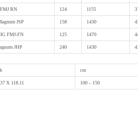
 FMJ RN
124
1155
3
Magnum JSP
158
1430
4
SIG FMJ-FN
125
1470
4
agnum JHP
240
1430
4
ch
cm
.37 X 118.11
100 – 150