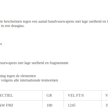
te beschermen tegen een aantal handvuurwapens met lage snelheid en f
in een draagtas.
es
urwapens met lage snelheid en fragmentatie
ming tegen de elementen
volgens alle internationale testnormen
ECTIEL
GR
VEL FT/S
V
Z&W FMJ
180
1245
3