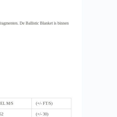
ragmenten. De Ballistic Blanket is binnen
EL M/S
(+/- FT/S)
52
(+/- 30)