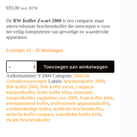
€
93,00
incl. BTW
De
BW Koffer Zwart 2000
is een compacte maar
uiterst robuuste beschermkoffer die ontworpen is voor
het veilig transporteren van gevoelige en waardevolle
apparatuur.
Levertijd: 10 - 20 Werkdagen
BW
Toevoegen aan winkelwagen
koffer
zwart
A
Artikelnummer:
V2000
Categorie:
Detectie
2000
l
Gebruiksvoorwerpen
Labels:
beschermkoffer 2000
,
aantal
t
BW koffer 2000
,
BW koffer zwart
,
compacte
e
transportkoffer
,
drone koffer klein
,
duurzame
r
transportkoffer
,
equipment case 2000
,
foam koffer klein
,
n
meetinstrument koffer
,
professionele apparatuurkoffer
,
a
schokbestendige koffer
,
stofdichte beschermkoffer
,
t
tactische koffer compact
,
waterdichte koffer klein
,
i
zwarte beschermkoffer
v
e
: