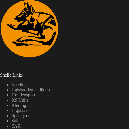
Dit minimaliseert het risico op beschadigingen en verlengt
de levensduur van kostbare apparatuur, wat uiteindelijk
leidt tot lagere vervangingskosten en ononderbroken
operationele efficiëntie voor de gebruiker.
Snelle Links
Voeding
Halsbanden en lijnen
Hondensport
K9 Units
Kleding
Ligplaatsen
Speelgoed
Sale
SAR