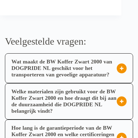
Veelgestelde vragen:
Wat maakt de BW Koffer Zwart 2000 van
DOGPRIDE NL geschikt voor het
transporteren van gevoelige apparatuur?
De BW Koffer Zwart 2000 is ontworpen als een uiterst
robuuste beschermkoffer die optimale veiligheid biedt voor
Welke materialen zijn gebruikt voor de BW
gevoelige en waardevolle apparatuur. Vervaardigd uit
Koffer Zwart 2000 en hoe draagt dit bij aan
de duurzaamheid die DOGPRIDE NL
slagvast polymeer, is deze koffer bestand tegen fysieke
belangrijk vindt?
belasting en impact. De volledige water- en stofdichte
De BW Koffer Zwart 2000 is gemaakt van hoogwaardig,
afsluiting, ondersteund door een rubberen afdichtring en IP
slagvast polymeer, specifiek polypropyleen. Dit materiaal is
Hoe lang is de garantieperiode van de BW
67 certificering, garandeert bescherming tegen externe
bestand tegen schokken en intensief gebruik, wat essentieel
Koffer Zwart 2000 en welke certificeringen
invloeden. Binnenin zorgt hoogwaardig, schokabsorberend