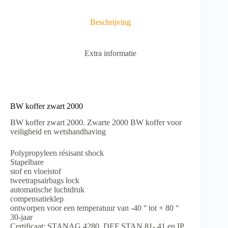
Beschrijving
Extra informatie
BW koffer zwart 2000
BW koffer zwart 2000. Zwarte 2000 BW koffer voor
veiligheid en wetshandhaving
Polypropyleen résisant shock
Stapelbare
stof en vloeistof
tweetrapsairbags lock
automatische luchtdruk
compensatieklep
ontworpen voor een temperatuur van -40 ° tot + 80 °
30-jaar
Certificaat: STANAG 4280, DEF STAN 81- 41 en IP