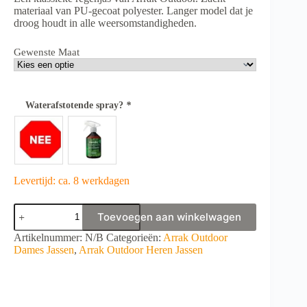
materiaal van PU-gecoat polyester. Langer model dat je
droog houdt in alle weersomstandigheden.
Gewenste Maat
Waterafstotende spray?
*
Levertijd: ca. 8 werkdagen
Arrak
Toevoegen aan winkelwagen
regenjas
Olijf
A
Artikelnummer:
N/B
Categorieën:
Arrak Outdoor
Unisex
l
Dames Jassen
,
Arrak Outdoor Heren Jassen
aantal
t
e
r
n