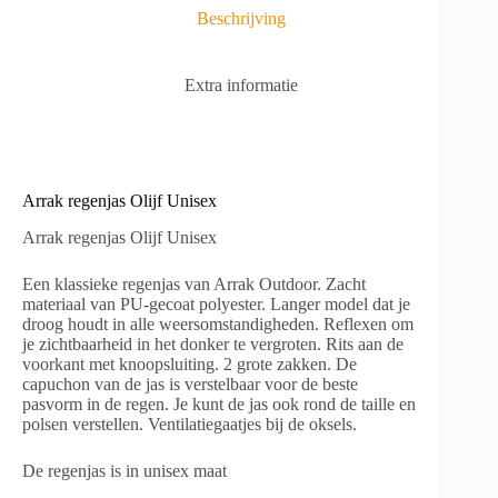
a
Beschrijving
t
i
v
Extra informatie
e
:
Arrak regenjas Olijf Unisex
Arrak regenjas Olijf Unisex
Een klassieke regenjas van Arrak Outdoor. Zacht
materiaal van PU-gecoat polyester. Langer model dat je
droog houdt in alle weersomstandigheden. Reflexen om
je zichtbaarheid in het donker te vergroten. Rits aan de
voorkant met knoopsluiting. 2 grote zakken. De
capuchon van de jas is verstelbaar voor de beste
pasvorm in de regen. Je kunt de jas ook rond de taille en
polsen verstellen. Ventilatiegaatjes bij de oksels.
De regenjas is in unisex maat