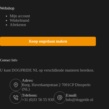
Webshop
Mijn account
Winkelmand
Afrekenen
Koop ongedaan maken
Contact Info
U kunt DOGPRIDE NL op verschillende manieren bereiken.
Adres:
Burg. Haverkampstraat 2 7091CP Dinxperlo
(NL)
Telefoon:
Email:
+31 (0)31 56 55 930
info@dogpride.nl