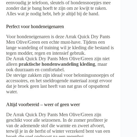
eenvoudig je telefoon, sleutels of hondensnoepjes mee
zonder dat je bang hoeft te zijn om ze kwijt te raken.
Alles wat je nodig hebt, heb je altijd bij de hand.
Perfect voor hondeneigenaren
Voor hondeneigenaren is deze Arrak Quick Dry Pants
Men Olive/Green een echte must-have. Tijdens een
lange wandeling of training wil je kleding die bestand is
tegen modder, regen en intensief gebruik.
De Arrak Quick Dry Pants Men Olive/Green zijn niet
alleen
praktische hondenwandeling kleding
, maar
ook duurzaam en comfortabel.
De stevige zakken zijn ideaal voor beloningssnoepjes of
accessoires, en het sneldrogende materiaal zorgt ervoor
dat je broek geen last heeft van nat gras of opspattend
water.
Altijd voorbereid – weer of geen weer
De Arrak Quick Dry Pants Men Olive/Green zijn
geschikt voor alle seizoenen. In de zomer profiteer je
van de ademende stof die warmte en zweet afvoert,
terwijl je in de herfst of winter verzekerd bent van een
broek die snel opdroogt na een regenbui.