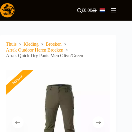
Ga
naar
€
0,00
Winkelwagen
de
inhoud
Thuis
Kleding
Broeken
Arrak Outdoor Heren Broeken
Arrak Quick Dry Pants Men Olive/Green
Nieuw