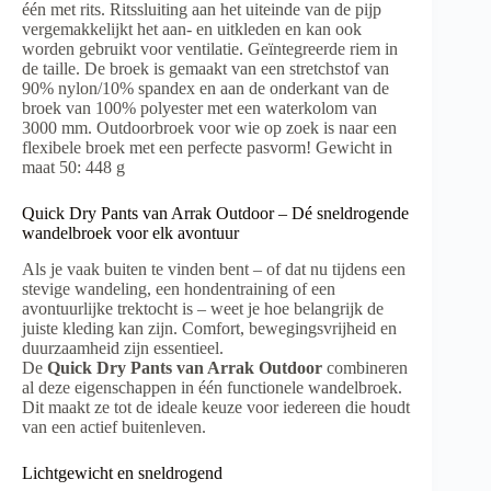
één met rits. Ritssluiting aan het uiteinde van de pijp
vergemakkelijkt het aan- en uitkleden en kan ook
worden gebruikt voor ventilatie. Geïntegreerde riem in
de taille. De broek is gemaakt van een stretchstof van
90% nylon/10% spandex en aan de onderkant van de
broek van 100% polyester met een waterkolom van
3000 mm. Outdoorbroek voor wie op zoek is naar een
flexibele broek met een perfecte pasvorm! Gewicht in
maat 50: 448 g
Quick Dry Pants van Arrak Outdoor – Dé sneldrogende
wandelbroek voor elk avontuur
Als je vaak buiten te vinden bent – of dat nu tijdens een
stevige wandeling, een hondentraining of een
avontuurlijke trektocht is – weet je hoe belangrijk de
juiste kleding kan zijn. Comfort, bewegingsvrijheid en
duurzaamheid zijn essentieel.
De
Quick Dry Pants van Arrak Outdoor
combineren
al deze eigenschappen in één functionele wandelbroek.
Dit maakt ze tot de ideale keuze voor iedereen die houdt
van een actief buitenleven.
Lichtgewicht en sneldrogend