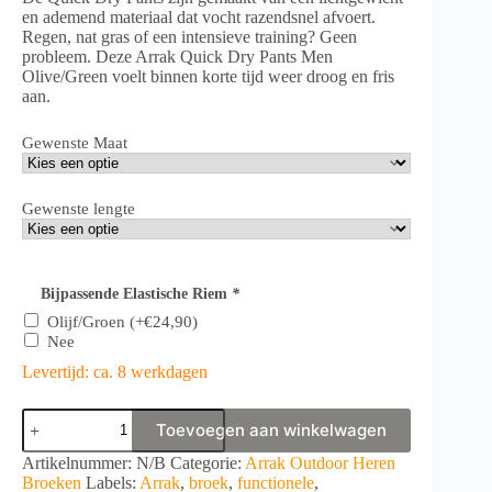
en ademend materiaal dat vocht razendsnel afvoert.
Regen, nat gras of een intensieve training? Geen
probleem. Deze Arrak Quick Dry Pants Men
Olive/Green voelt binnen korte tijd weer droog en fris
aan.
Gewenste Maat
Gewenste lengte
Bijpassende Elastische Riem
*
Olijf/Groen
(+
€
24,90
)
Nee
Levertijd: ca. 8 werkdagen
Arrak
Toevoegen aan winkelwagen
Quick
Dry
A
Artikelnummer:
N/B
Categorie:
Arrak Outdoor Heren
Pants
l
Broeken
Labels:
Arrak
,
broek
,
functionele
,
Men