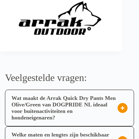
Veelgestelde vragen:
Wat maakt de Arrak Quick Dry Pants Men
Olive/Green van DOGPRIDE NL ideaal
voor buitenactiviteiten en
hondeneigenaren?
De Arrak Quick Dry Pants Men Olive/Green van
DOGPRIDE NL zijn specifiek ontworpen voor een actief
Welke maten en lengtes zijn beschikbaar