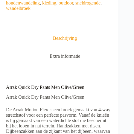
t
hondenwandeling
,
kleding
,
outdoor
,
sneldrogende
,
Olive/Green
e
wandelbroek
aantal
r
n
a
t
i
Beschrijving
v
e
:
Extra informatie
Arrak Quick Dry Pants Men Olive/Green
Arrak Quick Dry Pants Men Olive/Green
De Arrak Motion Flex is een broek gemaakt van 4-way
stretchstof voor een perfecte pasvorm. Vanaf de knieën
is hij gemaakt van een waterdichte stof die beschermt
bij het lopen in nat terrein. Handzakken met ritsen.
Dijbeenzakken aan de zijkant van het dijbeen, waarvan